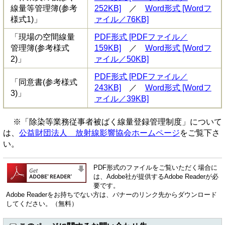
線量等管理簿(参考
252KB]
／
Word形式 [Wordフ
様式1)」
ァイル／76KB]
「現場の空間線量
PDF形式 [PDFファイル／
管理簿(参考様式
159KB]
／
Word形式 [Wordフ
2)」
ァイル／50KB]
PDF形式 [PDFファイル／
「同意書(参考様式
243KB]
／
Word形式 [Wordフ
3)」
ァイル／39KB]
※「除染等業務従事者被ばく線量登録管理制度」について
は、
公益財団法人 放射線影響協会ホームページ
をご覧下さ
い。
PDF形式のファイルをご覧いただく場合に
は、Adobe社が提供するAdobe Readerが必
要です。
Adobe Readerをお持ちでない方は、バナーのリンク先からダウンロード
してください。（無料）