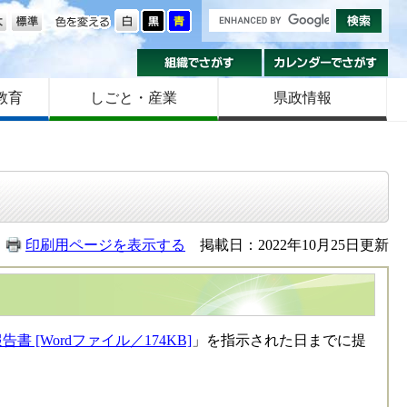
の大きさ
色を変える
組織でさがす
カ
教育
しごと・産業
県政情報
印刷用ページを表示する
掲載日：2022年10月25日更新
 [Wordファイル／174KB]
」を指示された日までに提