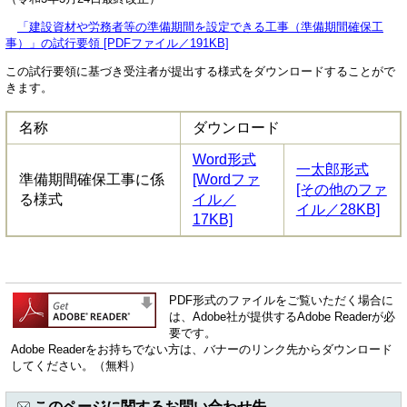
「建設資材や労務者等の準備期間を設定できる工事（準備期間確保工
事）」の試行要領 [PDFファイル／191KB]
この試行要領に基づき受注者が提出する様式をダウンロードすることがで
きます。
名称
ダウンロード
Word形式
一太郎形式
準備期間確保工事に係
[Wordファ
[その他のファ
る様式
イル／
イル／28KB]
17KB]
PDF形式のファイルをご覧いただく場合に
は、Adobe社が提供するAdobe Readerが必
要です。
Adobe Readerをお持ちでない方は、バナーのリンク先からダウンロード
してください。（無料）
このページに関するお問い合わせ先