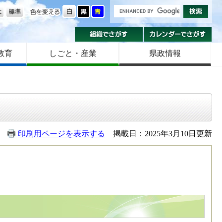
の大きさ
色を変える
組織でさがす
カ
教育
しごと・産業
県政情報
印刷用ページを表示する
掲載日：2025年3月10日更新