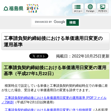
福島県
工事請負契約締結後における単価適用日変更の
運用基準
掲載日：2022年10月25日更新
工事請負契約締結後における単価適用日変更の運用
基準
（平成27年1月22日）​
積算時点で設定している単価と工事請負契約契約締結時点での単価に差
が生じた場合、受注者より単価適用日の変更を請求できます。
工事請負契約締結後における単価適用日変更の運用基準 [PDFファイル
／79KB]
（平成27年2月1日以降適用）
工事請負契約締結後における単価適用日変更に伴う特例措置
（入札監理