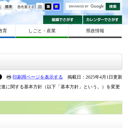
の大きさ
色を変える
組織でさがす
カ
教育
しごと・産業
県政情報
印刷用ページを表示する
掲載日：2025年4月1日更新
促進に関する基本方針（以下「基本方針」という。）を変更