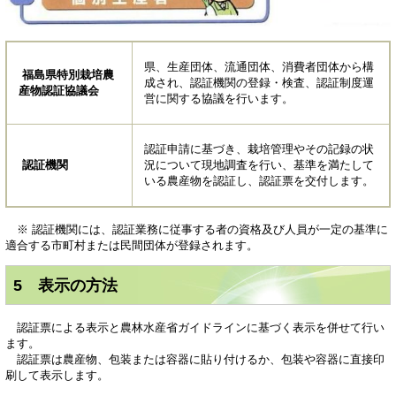
県、生産団体、流通団体、消費者団体から構
福島県特別栽培農
成され、認証機関の登録・検査、認証制度運
産物認証協議会
営に関する協議を行います。
認証申請に基づき、栽培管理やその記録の状
認証機関
況について現地調査を行い、基準を満たして
いる農産物を認証し、認証票を交付します。
※ 認証機関には、認証業務に従事する者の資格及び人員が一定の基準に
適合する市町村または民間団体が登録されます。
5 表示の方法
認証票による表示と農林水産省ガイドラインに基づく表示を併せて行い
ます。
認証票は農産物、包装または容器に貼り付けるか、包装や容器に直接印
刷して表示します。