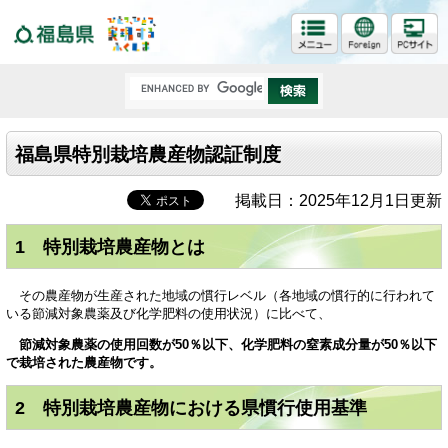
福島県
福島県特別栽培農産物認証制度
掲載日：2025年12月1日更新
1 特別栽培農産物とは
その農産物が生産された地域の慣行レベル（各地域の慣行的に行われて
いる節減対象農薬及び化学肥料の使用状況）に比べて、
節減対象農薬の使用回数が50％以下、
化学肥料の窒素成分量が50％以下
で栽培された農産物です。
2 特別栽培農産物における県慣行使用基準