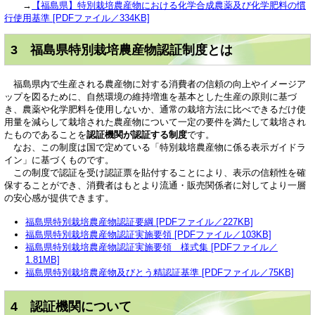
→
【福島県】特別栽培農産物における化学合成農薬及び化学肥料の慣
行使用基準 [PDFファイル／334KB]
3 福島県特別栽培農産物認証制度とは
福島県内で生産される農産物に対する消費者の信頼の向上やイメージア
ップを図るために、自然環境の維持増進を基本とした生産の原則に基づ
き、農薬や化学肥料を使用しないか、通常の栽培方法に比べできるだけ使
用量を減らして栽培された農産物について一定の要件を満たして栽培され
たものであることを
認証機関が認証する制度
です。
なお、この制度は国で定めている「特別栽培農産物に係る表示ガイドラ
イン」に基づくものです。
この制度で認証を受け認証票を貼付することにより、表示の信頼性を確
保することができ、消費者はもとより流通・販売関係者に対してより一層
の安心感が提供できます。
福島県特別栽培農産物認証要綱 [PDFファイル／227KB]
福島県特別栽培農産物認証実施要領 [PDFファイル／103KB]
福島県特別栽培農産物認証実施要領 様式集 [PDFファイル／
1.81MB]
福島県特別栽培農産物及びとう精認証基準 [PDFファイル／75KB]
4 認証機関について