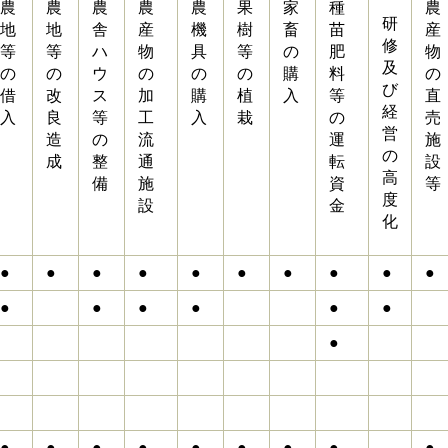
農
農
農
農
農
果
家
種
農
研
地
地
舎
産
機
樹
畜
苗
産
修
等
等
ハ
物
具
等
の
肥
物
及
の
の
ウ
の
の
の
購
料
の
び
借
改
ス
加
購
植
入
等
直
経
入
良
等
工
入
栽
の
売
営
造
の
流
運
施
の
成
整
通
転
設
高
備
施
資
等
度
設
金
化
●
●
●
●
●
●
●
●
●
●
●
●
●
●
●
●
●
●
●
●
●
●
●
●
●
●