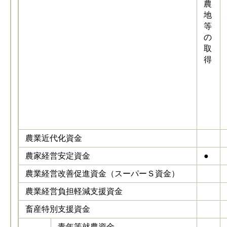
農
地
等
の
取
得
農業近代化資金
農家経営安定資金
●
農業経営改善促進資金（スーパーＳ資金）
農業経営負担軽減支援資金
畜産特別支援資金
青年等就農資金