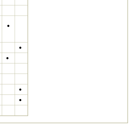
●
●
●
●
●