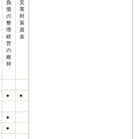
負
災
債
害
の
対
整
策
理
資
経
金
営
の
維
持
●
●
●
●