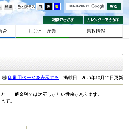
の大きさ
色を変える
組織でさがす
カ
教育
しごと・産業
県政情報
印刷用ページを表示する
掲載日：2025年10月15日更新
ど、一般金融では対応しがたい性格があります。
ります。