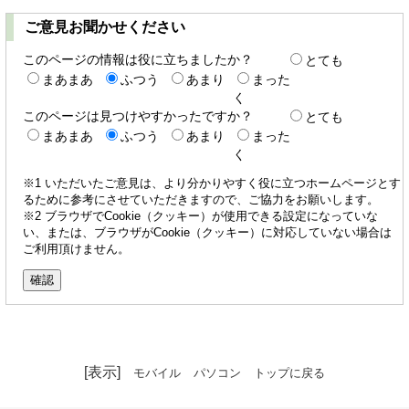
ご意見お聞かせください
このページの情報は役に立ちましたか？
とても
まあまあ
ふつう
あまり
まった
く
このページは見つけやすかったですか？
とても
まあまあ
ふつう
あまり
まった
く
※1 いただいたご意見は、より分かりやすく役に立つホームページとす
るために参考にさせていただきますので、ご協力をお願いします。
※2 ブラウザでCookie（クッキー）が使用できる設定になっていな
い、または、ブラウザがCookie（クッキー）に対応していない場合は
ご利用頂けません。
[表示]
モバイル
パソコン
トップに戻る