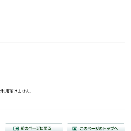
。
はご利用頂けません。
前のページに戻る
こ