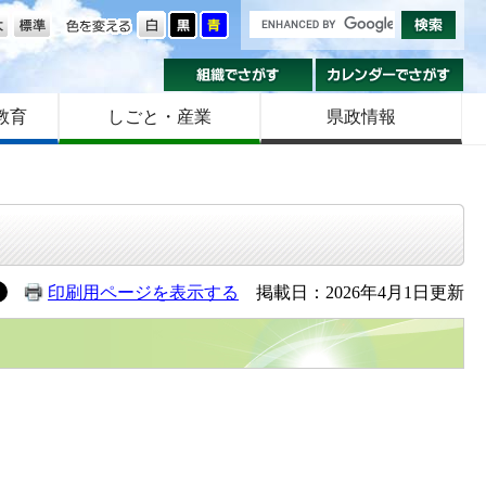
の大きさ
色を変える
組織でさがす
カ
教育
しごと・産業
県政情報
印刷用ページを表示する
掲載日：2026年4月1日更新