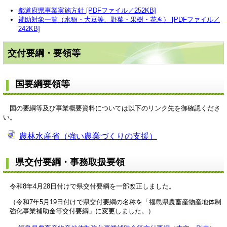
都道府県事業実施方針 [PDFファイル／252KB]
補助対象一覧（水稲・大豆等、野菜・果樹・花き） [PDFファイル／
242KB]
交付要綱・要領等
国要綱要領等
国の要綱等及び事業概要資料については以下のリンク先を御確認くださ
い。
農林水産省（強い農業づくりの支援）
県交付要綱・事務取扱要領
令和8年4月28日付けで県交付要綱を一部改正しました。
（令和7年5月19日付けで県交付要綱の名称を「福島県農畜産物産地体制
強化事業補助金等交付要綱」に変更しました。）