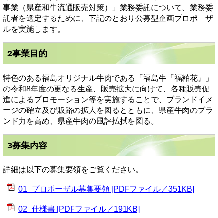
事業（県産和牛流通販売対策）」業務委託について、業務委
託者を選定するために、下記のとおり公募型企画プロポーザ
ルを実施します。
2事業目的
特色のある福島オリジナル牛肉である「福島牛『福粕花』」
の令和8年度の更なる生産、販売拡大に向けて、各種販売促
進によるプロモーション等を実施することで、ブランドイメ
ージの確立及び販路の拡大を図るとともに、県産牛肉のブラ
ンド力を高め、県産牛肉の風評払拭を図る。
3募集内容
詳細は以下の募集要領をご覧ください。
01_プロポーザル募集要領 [PDFファイル／351KB]
02_仕様書 [PDFファイル／191KB]