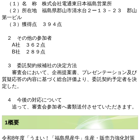
（１）名 称 株式会社電通東日本福島営業所
（２）所在地 福島県郡山市清水台２ー１３－２３ 郡山
第一ビル
（３）獲得点 ３９４点
２ その他の参加者
A社 ３６２点
B社 ２８９点
３ 委託契約候補社の決定方法
審査会において、企画提案書、プレゼンテーション及び
質疑応答の内容に基づく総合評価より、委託契約予定者を決
定した。
４ 今後の対応について
追って、審査会参加者へ書類送付させていただきます。
1概要
令和8年度「うまい！「福島県産牛」生産・販売力強化対策