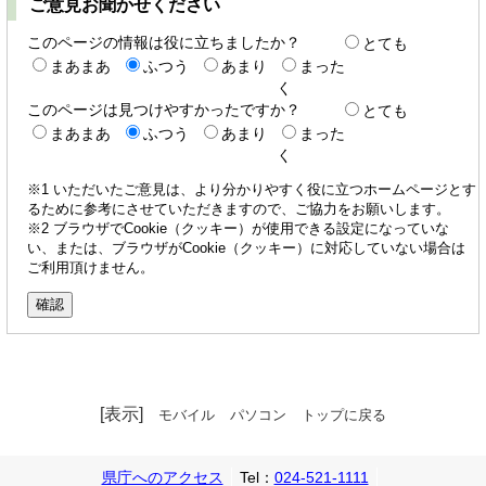
ご意見お聞かせください
このページの情報は役に立ちましたか？
とても
まあまあ
ふつう
あまり
まった
く
このページは見つけやすかったですか？
とても
まあまあ
ふつう
あまり
まった
く
※1 いただいたご意見は、より分かりやすく役に立つホームページとす
るために参考にさせていただきますので、ご協力をお願いします。
※2 ブラウザでCookie（クッキー）が使用できる設定になっていな
い、または、ブラウザがCookie（クッキー）に対応していない場合は
ご利用頂けません。
[表示]
モバイル
パソコン
トップに戻る
県庁へのアクセス
Tel：
024-521-1111