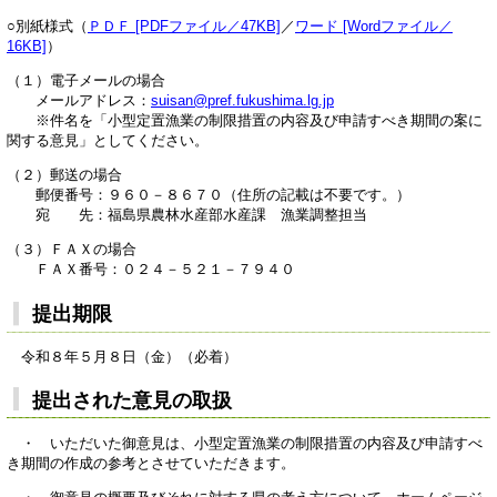
○別紙様式（
ＰＤＦ [PDFファイル／47KB]
／
ワード [Wordファイル／
16KB]
）
（１）電子メールの場合
メールアドレス：
suisan@pref.fukushima.lg.jp
※件名を「小型定置漁業の制限措置の内容及び申請すべき期間の案に
関する意見」としてください。
（２）郵送の場合
郵便番号：９６０－８６７０（住所の記載は不要です。）
宛 先：福島県農林水産部水産課 漁業調整担当
（３）ＦＡＸの場合
ＦＡＸ番号：０２４－５２１－７９４０
提出期限
令和８年５月８日（金）（必着）
提出された意見の取扱
・ いただいた御意見は、小型定置漁業の制限措置の内容及び申請すべ
き期間の作成の参考とさせていただきます。