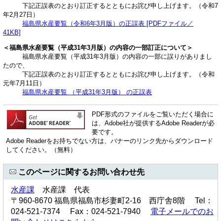
​ 下記正誤表のとおり訂正するとともにお詫び申し上げます。（令和7
年2月27日）
福島県水産要覧（令和6年3月版）の正誤表 [PDFファイル／
41KB]
＜福島県水産要覧（平成31年3月版）の内容の一部訂正について＞
福島県水産要覧（平成31年3月版）の内容の一部に誤りがありまし
たので、
下記正誤表のとおり訂正するとともにお詫び申し上げます。（令和
元年7月11日）
福島県水産要覧 （平成31年3月版） の正誤表
PDF形式のファイルをご覧いただく場合に
は、Adobe社が提供するAdobe Readerが必
要です。
Adobe Readerをお持ちでない方は、バナーのリンク先からダウンロード
してください。（無料）
このページに関するお問い合わせ先
水産課
水産課 代表
〒960-8670 福島県福島市杉妻町2-16 西庁舎8階 Tel：
024-521-7374 Fax：024-521-7940
電子メールでのお