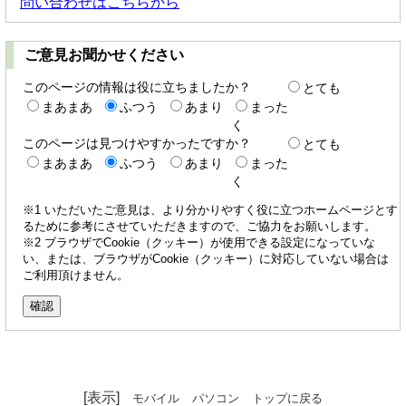
問い合わせはこちらから
ご意見お聞かせください
このページの情報は役に立ちましたか？
とても
まあまあ
ふつう
あまり
まった
く
このページは見つけやすかったですか？
とても
まあまあ
ふつう
あまり
まった
く
※1 いただいたご意見は、より分かりやすく役に立つホームページとす
るために参考にさせていただきますので、ご協力をお願いします。
※2 ブラウザでCookie（クッキー）が使用できる設定になっていな
い、または、ブラウザがCookie（クッキー）に対応していない場合は
ご利用頂けません。
[表示]
モバイル
パソコン
トップに戻る