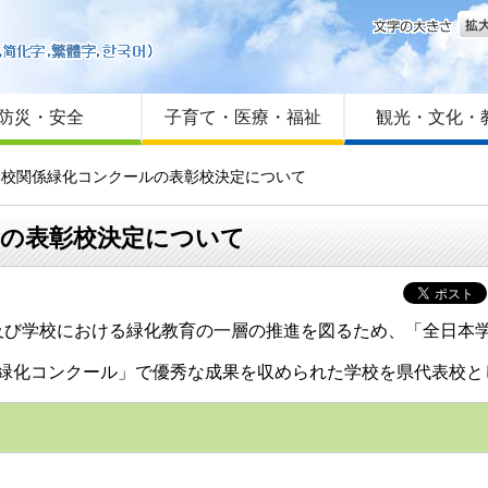
文字
はじめての方へ
Foreign language
サイトマップ
防災・安全
子育て・医療・福祉
観光・文化・
学校関係緑化コンクールの表彰校決定について
ルの表彰校決定について
び学校における緑化教育の一層の推進を図るため、「全日本学
緑化コンクール」で優秀な成果を収められた学校を県代表校と