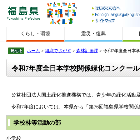
福島県
くらし・環境
震災・復興
ホーム
>
組織でさがす
>
森林計画課
> 令和7年度全日本
令和7年度全日本学校関係緑化コンクー
公益社団法人国土緑化推進機構では、青少年の緑化活動及
令和7年度においては、本県から「第76回福島県学校関係
学校林等活動の部
小学校