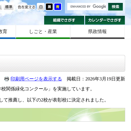
の大きさ
色を変える
組織でさがす
カ
教育
しごと・産業
県政情報
印刷用ページを表示する
掲載日：2026年3月19日更新
校関係緑化コンクール」を実施しています。
して推薦し、以下の2校が表彰校に決定されました。