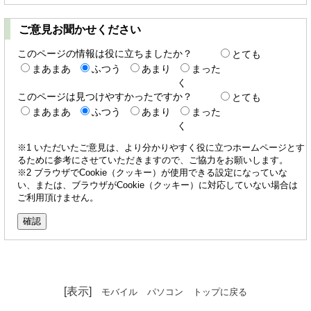
ご意見お聞かせください
このページの情報は役に立ちましたか？
とても
まあまあ
ふつう
あまり
まった
く
このページは見つけやすかったですか？
とても
まあまあ
ふつう
あまり
まった
く
※1 いただいたご意見は、より分かりやすく役に立つホームページとす
るために参考にさせていただきますので、ご協力をお願いします。
※2 ブラウザでCookie（クッキー）が使用できる設定になっていな
い、または、ブラウザがCookie（クッキー）に対応していない場合は
ご利用頂けません。
[表示]
モバイル
パソコン
トップに戻る