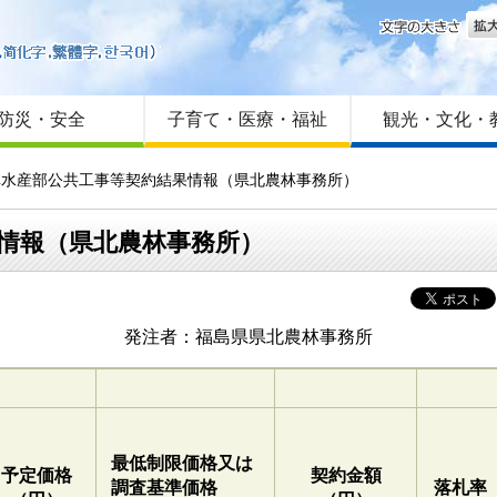
文字
はじめての方へ
Foreign language
サイトマップ
防災・安全
子育て・医療・福祉
観光・文化・
農林水産部公共工事等契約結果情報（県北農林事務所）
果情報（県北農林事務所）
発注者：福島県県北農林事務所
最低制限価格又は
予定価格
契約金額
調査基準価格
落札率