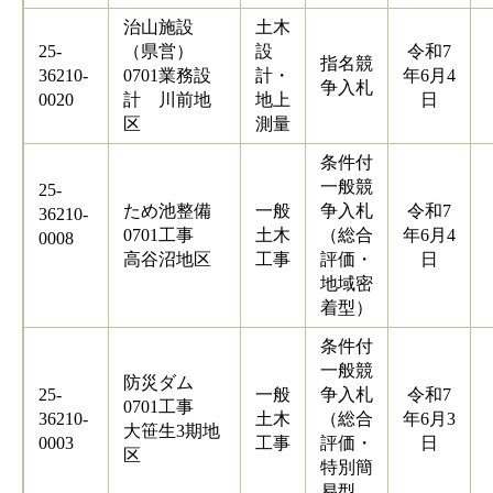
治山施設
土木
25-
（県営）
設
令和7
指名競
36210-
0701業務設
計・
年6月4
争入札
0020
計 川前地
地上
日
区
測量
条件付
一般競
25-
ため池整備
一般
争入札
令和7
36210-
0701工事
土木
（総合
年6月4
0008
高谷沼地区
工事
評価・
日
地域密
着型）
条件付
一般競
防災ダム
25-
一般
争入札
令和7
0701工事
36210-
土木
（総合
年6月3
大笹生3期地
0003
工事
評価・
日
区
特別簡
易型