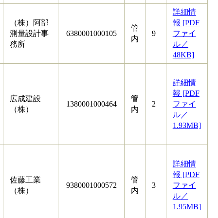
詳細情
（株）阿部
報 [PDF
管
測量設計事
6380001000105
9
ファイ
内
務所
ル／
48KB]
詳細情
報 [PDF
広成建設
管
1380001000464
2
ファイ
（株）
内
ル／
1.93MB]
詳細情
報 [PDF
佐藤工業
管
9380001000572
3
ファイ
（株）
内
ル／
1.95MB]