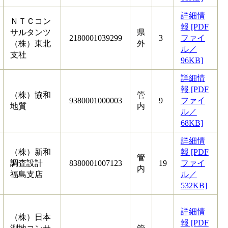
詳細情
ＮＴＣコン
報 [PDF
サルタンツ
県
2180001039299
3
ファイ
（株）東北
外
ル／
支社
96KB]
詳細情
報 [PDF
（株）協和
管
9380001000003
9
ファイ
地質
内
ル／
68KB]
詳細情
（株）新和
報 [PDF
管
調査設計
8380001007123
19
ファイ
内
福島支店
ル／
532KB]
詳細情
（株）日本
報 [PDF