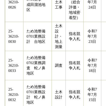
36210-
土木
（総合
年7月
成田溜池地
0026
工事
評価・
24日
区
地域密
着型）
土木
25-
ため池整備
設
令和7
指名競
36210-
0701業務設
計・
年7月
争入札
0030
計 台地区
地上
23日
測量
ため池整備
25-
令和7
0702業務調
指名競
36210-
調査
年7月
査 蛇ノ鼻
争入札
0033
18日
地区
ため池整備
25-
令和7
0701業務設
土木
指名競
36210-
年7月
計 蛇ノ鼻
設計
争入札
0032
15日
地区