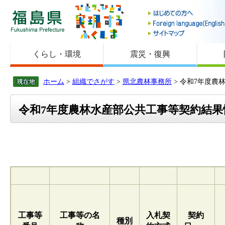
福島県
くらし・環境
震災・復興
ホーム
>
組織でさがす
>
県北農林事務所
> 令和7年度
令和7年度農林水産部公共工事等契約結
工事等
工事等の名
入札契
契約
種別