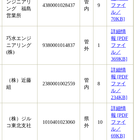
ンジニアリ
管
4380001028437
9
ファイ
ング 福島
内
ル／
営業所
70KB]
詳細情
巧水エンジ
報 [PDF
管
ニアリング
9380001014837
1
ファイ
外
(株)
ル／
369KB]
詳細情
報 [PDF
（株）近藤
管
2380001002559
8
ファイ
組
内
ル／
234KB]
詳細情
報 [PDF
（株）ジル
県
1010401023060
10
ファイ
コ東北支社
外
ル／
69KB]