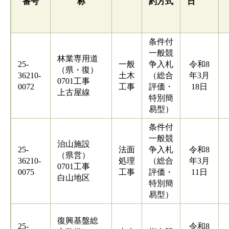
番号
称
約方式
日
条件付
一般競
林業専用道
25-
一般
争入札
令和8
（県・復）
36210-
土木
（総合
年3月
0701工事
0072
工事
評価・
18日
上古屋線
特別簡
易型）
条件付
一般競
治山施設
25-
法面
争入札
令和8
（県営）
36210-
処理
（総合
年3月
0701工事
0075
工事
評価・
11日
白山地区
特別簡
易型）
復興基盤総
25-
令和8