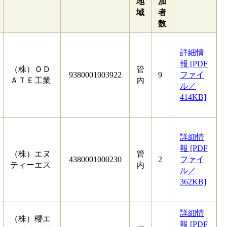
地
加
域
者
数
詳細情
報 [PDF
（株）ＯＤ
管
9380001003922
9
ファイ
ＡＴＥ工業
内
ル／
414KB]
詳細情
報 [PDF
（株）エヌ
管
4380001000230
2
ファイ
ティーエス
内
ル／
362KB]
詳細情
（株）櫻エ
報 [PDF