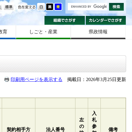
の大きさ
色を変える
組織でさがす
カ
教育
しごと・産業
県政情報
印刷用ページを表示する
掲載日：2026年3月25日更新
入
左
札
の
参
契約相手方
法人番号
備考