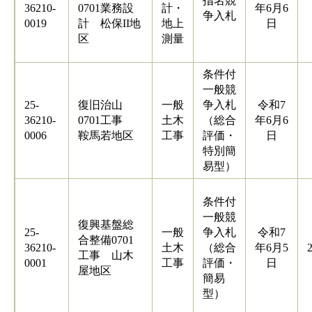
指名競
36210-
0701業務設
計・
年6月6
争入札
0019
計 松保II地
地上
日
区
測量
条件付
一般競
25-
復旧治山
一般
争入札
令和7
36210-
0701工事
土木
（総合
年6月6
0006
鞍馬若地区
工事
評価・
日
特別簡
易型）
条件付
一般競
復興基盤総
25-
一般
争入札
令和7
合整備0701
36210-
土木
（総合
年6月5
工事 山木
0001
工事
評価・
日
屋地区
簡易
型）