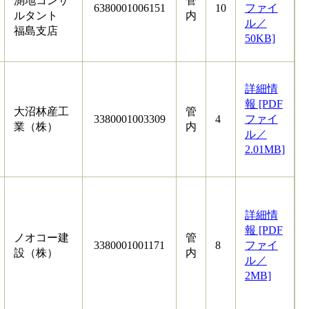
測地コンサ
管
6380001006151
10
ファイ
ルタント
内
ル／
福島支店
50KB]
詳細情
報 [PDF
大沼林産工
管
3380001003309
4
ファイ
業（株）
内
ル／
2.01MB]
詳細情
報 [PDF
ノオコー建
管
3380001001171
8
ファイ
設（株）
内
ル／
2MB]