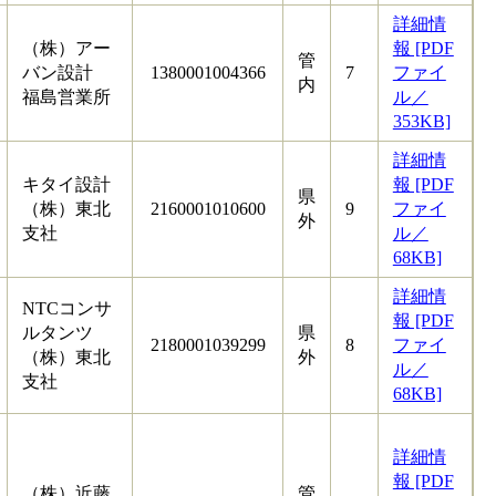
詳細情
（株）アー
報 [PDF
管
バン設計
1380001004366
7
ファイ
内
福島営業所
ル／
353KB]
詳細情
キタイ設計
報 [PDF
県
（株）東北
2160001010600
9
ファイ
外
支社
ル／
68KB]
詳細情
NTCコンサ
報 [PDF
ルタンツ
県
2180001039299
8
ファイ
（株）東北
外
ル／
支社
68KB]
詳細情
報 [PDF
（株）近藤
管