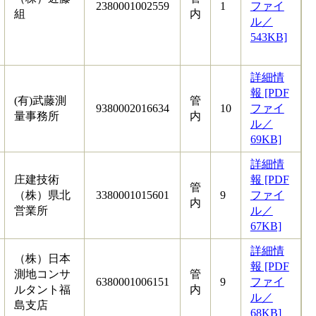
2380001002559
1
ファイ
組
内
ル／
543KB]
詳細情
報 [PDF
(有)武藤測
管
9380002016634
10
ファイ
量事務所
内
ル／
69KB]
詳細情
庄建技術
報 [PDF
管
（株）県北
3380001015601
9
ファイ
内
営業所
ル／
67KB]
詳細情
（株）日本
報 [PDF
測地コンサ
管
6380001006151
9
ファイ
ルタント福
内
ル／
島支店
68KB]