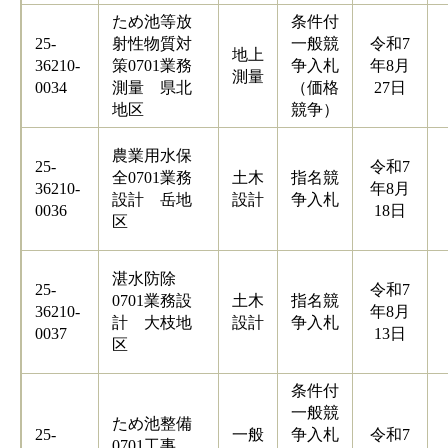
ため池等放
条件付
25-
射性物質対
一般競
令和7
地上
36210-
策0701業務
争入札
年8月
測量
0034
測量 県北
（価格
27日
地区
競争）
農業用水保
25-
令和7
全0701業務
土木
指名競
36210-
年8月
設計 岳地
設計
争入札
0036
18日
区
湛水防除
25-
令和7
0701業務設
土木
指名競
36210-
年8月
計 大枝地
設計
争入札
0037
13日
区
条件付
一般競
ため池整備
25-
一般
争入札
令和7
0701工事