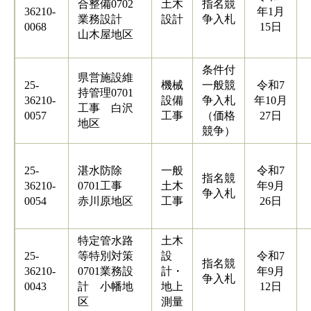
合整備0702
土木
指名競
36210-
年1月
業務設計
設計
争入札
0068
15日
山木屋地区
条件付
県営施設維
25-
機械
一般競
令和7
持管理0701
36210-
設備
争入札
年10月
工事 白沢
0057
工事
（価格
27日
地区
競争）
25-
湛水防除
一般
令和7
指名競
36210-
0701工事
土木
年9月
争入札
0054
赤川原地区
工事
26日
特定管水路
土木
25-
等特別対策
設
令和7
指名競
36210-
0701業務設
計・
年9月
争入札
0043
計 小幡地
地上
12日
区
測量