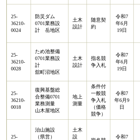
25-
防災ダム
令和7
土木
随意契
36210-
0701業務設
年6月
設計
約
0024
計 岳地区
19日
ため池整備
25-
令和7
0701業務設
土木
指名競
36210-
年6月
計
設計
争入札
0028
19日
舘町沼地区
条件付
復興基盤総
25-
一般競
令和7
合整備0701
地上
36210-
争入札
年6月9
業務測量
測量
0018
（価格
日
山木屋地区
競争）
治山施設
土木
25-
（県営）
設
令和7