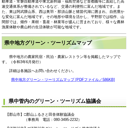
動車道・常磐自動車道や東北新幹線・福島空港など首都圏等に直結した高
速交通体系が整備されているなど、交通の利便性に富んだ地域です。ま
た、東は阿武隈山系、西は奥羽・那須山脈と猪苗代湖に囲まれ、自然豊か
な変化に富んだ地域です。その地形や環境を活かし、平野部では稲作、山
間部では、畑作・果樹・畜産・林業等が盛んに営まれており、様々な農林
漁業体験や農山村の生活体験が可能な地域です。
県中地方グリーン・ツーリズムマップ
県中地方の農家民宿・民泊・農家レストラン等を掲載したマップで
す。（令和3年6月発行）
詳細は各施設へお問い合わせください。
県中地方グリーン・ツーリズムマップ [PDFファイル／586KB]
県中管内のグリーン・ツーリズム協議会
【郡山市】□郡山ふるさと田舎体験協議会
（事務局 電話：080-3495-2232）