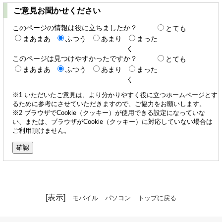
ご意見お聞かせください
このページの情報は役に立ちましたか？
とても
まあまあ
ふつう
あまり
まった
く
このページは見つけやすかったですか？
とても
まあまあ
ふつう
あまり
まった
く
※1 いただいたご意見は、より分かりやすく役に立つホームページとす
るために参考にさせていただきますので、ご協力をお願いします。
※2 ブラウザでCookie（クッキー）が使用できる設定になっていな
い、または、ブラウザがCookie（クッキー）に対応していない場合は
ご利用頂けません。
[表示]
モバイル
パソコン
トップに戻る