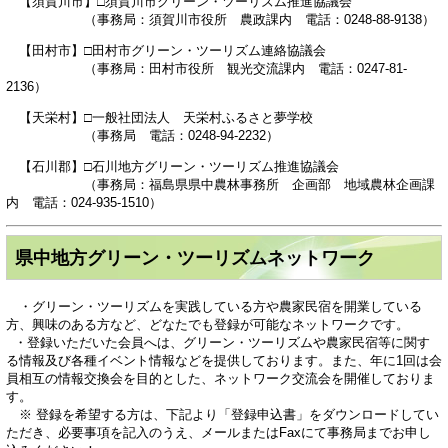
【須賀川市】□須賀川市グリーン・ツーリズム推進協議会
（事務局：須賀川市役所 農政課内 電話：0248-88-9138）
【田村市】□田村市グリーン・ツーリズム連絡協議会
（事務局：田村市役所 観光交流課内 電話：0247-81-
2136）
【天栄村】□一般社団法人 天栄村ふるさと夢学校
（事務局 電話：0248-94-2232）
【石川郡】□石川地方グリーン・ツーリズム推進協議会
（事務局：福島県県中農林事務所 企画部 地域農林企画課
内 電話：024-935-1510）
県中地方グリーン・ツーリズムネットワーク
・グリーン・ツーリズムを実践している方や農家民宿を開業している
方、興味のある方など、どなたでも登録が可能なネットワークです。
・登録いただいた会員へは、グリーン・ツーリズムや農家民宿等に関す
る情報及び各種イベント情報などを提供しております。また、年に1回は会
員相互の情報交換会を目的とした、ネットワーク交流会を開催しておりま
す。
※ 登録を希望する方は、下記より「登録申込書」をダウンロードしてい
ただき、必要事項を記入のうえ、メールまたはFaxにて事務局までお申し