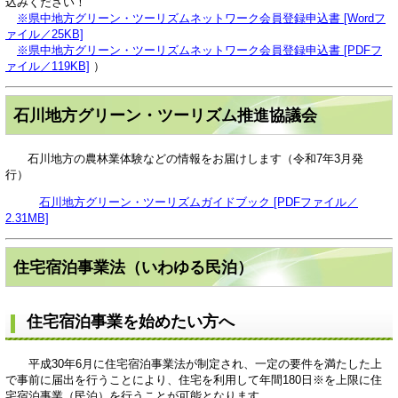
込みください！
※県中地方グリーン・ツーリズムネットワーク会員登録申込書 [Wordフ
ァイル／25KB]
※県中地方グリーン・ツーリズムネットワーク会員登録申込書 [PDFフ
ァイル／119KB]
）
石川地方グリーン・ツーリズム推進協議会
石川地方の農林業体験などの情報をお届けします（令和7年3月発
行）
石川地方グリーン・ツーリズムガイドブック [PDFファイル／
2.31MB]
住宅宿泊事業法（いわゆる民泊）
住宅宿泊事業を始めたい方へ
平成30年6月に住宅宿泊事業法が制定され、一定の要件を満たした上
で事前に届出を行うことにより、住宅を利用して年間180日※を上限に住
宅宿泊事業（民泊）を行うことが可能となります。