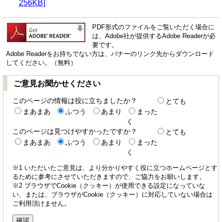
256KB]
PDF形式のファイルをご覧いただく場合に
は、Adobe社が提供するAdobe Readerが必
要です。
Adobe Readerをお持ちでない方は、バナーのリンク先からダウンロード
してください。（無料）
ご意見お聞かせください
このページの情報は役に立ちましたか？
とても
まあまあ
ふつう
あまり
まった
く
このページは見つけやすかったですか？
とても
まあまあ
ふつう
あまり
まった
く
※1 いただいたご意見は、より分かりやすく役に立つホームページとす
るために参考にさせていただきますので、ご協力をお願いします。
※2 ブラウザでCookie（クッキー）が使用できる設定になっていな
い、または、ブラウザがCookie（クッキー）に対応していない場合は
ご利用頂けません。