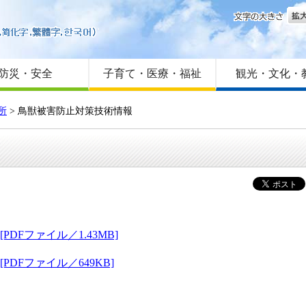
文字
はじめての方へ
Foreign language
サイトマップ
防災・安全
子育て・医療・福祉
観光・文化・
所
> 鳥獣被害防止対策技術情報
DFファイル／1.43MB]
DFファイル／649KB]