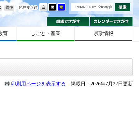
の大きさ
色を変える
組織でさがす
カ
教育
しごと・産業
県政情報
印刷用ページを表示する
掲載日：2026年7月22日更新