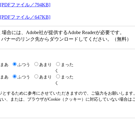
DFファイル／794KB]
DFファイル／647KB]
には、Adobe社が提供するAdobe Readerが必要です。
ない方は、バナーのリンク先からダウンロードしてください。（無料）
まあ
ふつう
あまり
まった
く
まあ
ふつう
あまり
まった
く
ージとするために参考にさせていただきますので、ご協力をお願いします
いない、または、ブラウザがCookie（クッキー）に対応していない場合