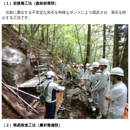
（１）岩接着工法（森林林業部）
法面に露出する不安定な岩石を特殊なボンドにより固定させ、落石を防
止する工法です。
（２）簡易推進工法（農村整備部）