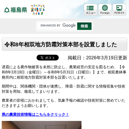
福島県
令和8年相双地方防霜対策本部を設置しました
掲載日：2026年3月19日更新
遅霜による農作物被害を未然に防止し、農業経営の安定を図るため、【令
和8年3月19日（金曜日）～令和8年5月31日（日曜日）】まで、相双農林事
務所内に相双地方防霜対策本部を設置いたします。
期間中は、関係機関・団体が連携し、降霜・防霜に関する情報収集や技術
対策を周知、徹底してまいります。
農業者の皆様におかれましても、気象予報の確認や技術対策に努めていた
だきますようお願いします。
県の農業技術情報はこちらをクリック！