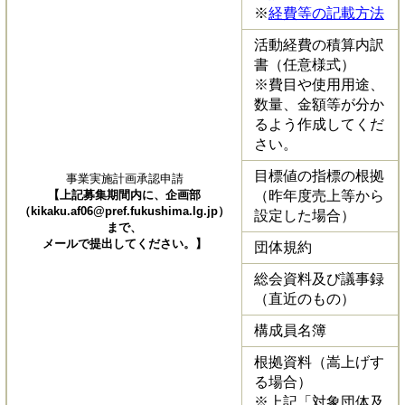
※
経費等の記載方法
活動経費の積算内訳
書（任意様式）
​※費目や使用用途、
数量、金額等が分か
るよう作成してくだ
さい。
目標値の指標の根拠
事業実施計画承認申請
【上記募集期間内に、企画部
（昨年度売上等から
（
kikaku.af06@pref.fukushima.lg.jp
）
設定した場合）
まで、
メールで提出してください。
】
団体規約
総会資料及び議事録
（直近のもの）
構成員名簿
根拠資料（嵩上げす
る場合）
※上記「対象団体及