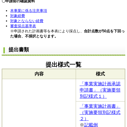
〇申請前の確認資料
本事業に係る注意事項
対象経費
対象とならない経費
審査採点基準表
※申請された計画書等を本表により採点し、
合計点数が50点を下回っ
た場合、不採択となります。
提出書類
提出様式一覧
内容
様式
「事業実施計画承認
申請書」（実施要領
別記様式１）
「事業実施計画書」
（実施要領別記様式
２）
※
記載例