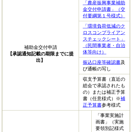
「農産振興事業補助
金交付申請書」（交
付要綱第１号様式）
「環境負荷低減のク
ロスコンプライアン
スチェックシート」
（民間事業者・自治
補助金交付申請
体等向け）
【承認通知記載の期限までに提
出】
振込口座等確認書
及
び通帳の写し
収支予算書（直近の
総会で承認されたも
の）または補正予算
書（任意様式）※
補
正予算書
参考様式
「事業実施計
画書」（実施
要領別記様式