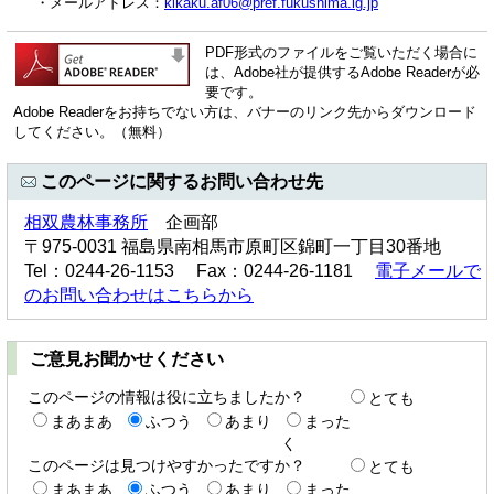
・メールアドレス：
kikaku.af06@pref.fukushima.lg.jp
PDF形式のファイルをご覧いただく場合に
は、Adobe社が提供するAdobe Readerが必
要です。
Adobe Readerをお持ちでない方は、バナーのリンク先からダウンロード
してください。（無料）
このページに関するお問い合わせ先
相双農林事務所
企画部
〒975-0031 福島県南相馬市原町区錦町一丁目30番地
Tel：0244-26-1153 Fax：0244-26-1181
電子メールで
のお問い合わせはこちらから
ご意見お聞かせください
このページの情報は役に立ちましたか？
とても
まあまあ
ふつう
あまり
まった
く
このページは見つけやすかったですか？
とても
まあまあ
ふつう
あまり
まった