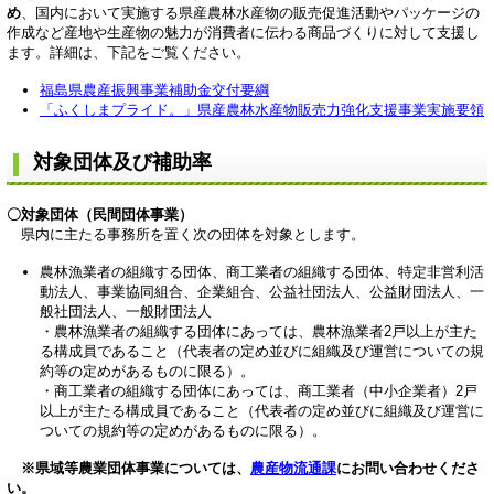
め
、国内において実施する県産農林水産物の販売促進活動やパッケージの
作成など産地や生産物の魅力が消費者に伝わる商品づくりに対して支援し
ます。詳細は、下記をご覧ください。
福島県農産振興事業補助金交付要綱
「ふくしまプライド。」県産農林水産物販売力強化支援事業実施要領
対象団体及び補助率
〇対象団体（民間団体事業）
県内に主たる事務所を置く次の団体を対象とします。
農林漁業者の組織する団体、商工業者の組織する団体、特定非営利活
動法人、事業協同組合、企業組合、公益社団法人、公益財団法人、一
般社団法人、一般財団法人
・農林漁業者の組織する団体にあっては、農林漁業者2戸以上が主た
る構成員であること（代表者の定め並びに組織及び運営についての規
約等の定めがあるものに限る）。
・商工業者の組織する団体にあっては、商工業者（中小企業者）2戸
以上が主たる構成員であること（代表者の定め並びに組織及び運営に
ついての規約等の定めがあるものに限る）。
※県域等農業団体事業については、
農産物流通課
にお問い合わせくださ
い。