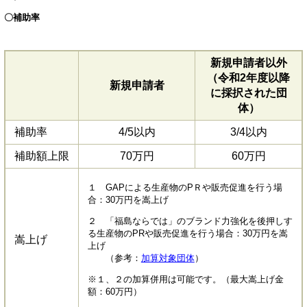
〇補助率
新規申請者以外
（令和2年度以降
新規申請者
に採択された団
体）
補助率
4/5以内
3/4以内
補助額上限
70万円
60万円
１ GAPによる生産物のPＲや販売促進を行う場
合：30万円を嵩上げ
２ 「福島ならでは」のブランド力強化を後押しす
る生産物のPRや販売促進を行う場合：30万円を嵩
嵩上げ
上げ
（参考：
加算対象団体
）
※１、２の加算併用は可能です。（最大嵩上げ金
額：60万円）