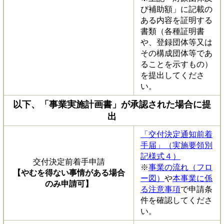
び補助額」に記載の
ある内容を証明する
書類（各種証明書
や、登録団体等又は
その構成団体等であ
ることを示すもの）
を提出してくださ
い。
以下、「事業実施計画書」が承認された場合に提
出
「交付決定通知前着
手届」（実施要領別
記様式４）
交付決定前着手申請
※
事業の流れ（フロ
【やむを得ない事情がある場合
ー図）
や
本事業に係
のみ申請可】
る注意事項
で申請条
件を確認してくださ
い。