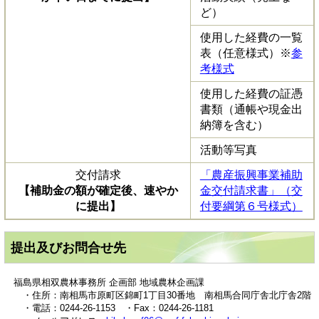
ど）
使用した経費の一覧
表（任意様式）​※
参
考様式
使用した経費の証憑
書類（通帳や現金出
納簿を含む）
活動等写真
交付請求
「農産振興事業補助
【補助金の額が確定後、速やか
金交付請求書」（交
に提出】
付要綱第６号様式）
提出及びお問合せ先
福島県相双農林事務所 企画部 地域農林企画課
・住所：南相馬市原町区錦町1丁目30番地 南相馬合同庁舎北庁舎2階
・電話：0244-26-1153 ・Fax：0244-26-1181