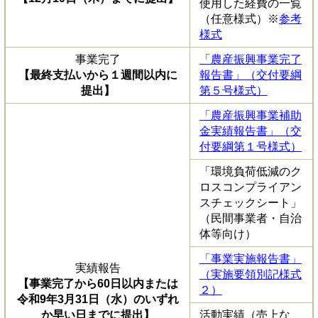
使用した経費の一覧
（任意様式）※
参考
様式
事業完了
「農産振興事業完了
【最終支払いから１週間以内に
報告書」（交付要綱
提出】
第５号様式）
「農産振興事業補助
金実績報告書」（交
付要綱第１号様式）
「環境負荷低減のク
ロスコンプライアン
スチェックシート」
（民間事業者・自治
体等向け）
「事業実施報告書」
実績報告
（実施要領別記様式
【事業完了から60日以内または
２）
令和9年3月31日（水）のいずれ
か早い日までに提出】
活動実績（売上な