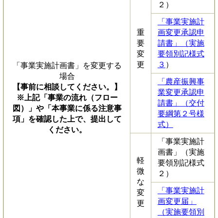
２）
「事業実施計
重
画変更承認申
要
請書」（実施
変
要領別記様式
更
３
）
「事業実施計画書」を変更する
場合
「農産振興事
【事前に相談してください。】
業変更承認申
※上記「事業の流れ（フロー
請書」（交付
図）」や「本事業に係る注意事
要綱第２号様
項」を確認した上で、提出して
式）
ください。
「事業実施計
画書」（実施
軽
要領別記様式
微
２）
な
「事業実施計
変
画変更届」
更
（実施要領別