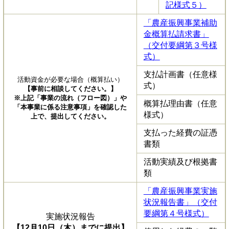
記様式５）
「農産振興事業補助
金概算払請求書」
（交付要綱第３号様
式）
支払計画書（任意様
活動資金が必要な場合（概算払い）
式）
【事前に相談してください。】
※上記「事業の流れ（フロー図）」や
概算払理由書（任意
「本事業に係る注意事項」を確認した
様式）
上で、提出してください。
支払った経費の証憑
書類
活動実績及び根拠書
類
「農産振興事業実施
状況報告書」（交付
要綱第４号様式）
実施状況報告
【12月10日（木）までに提出】