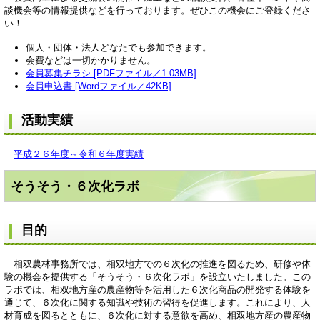
談機会等の情報提供などを行っております。ぜひこの機会にご登録くださ
い！
個人・団体・法人どなたでも参加できます。
会費などは一切かかりません。
会員募集チラシ [PDFファイル／1.03MB]
会員申込書 [Wordファイル／42KB]
活動実績
平成２６年度～令和６年度実績
そうそう・６次化ラボ
目的
相双農林事務所では、相双地方での６次化の推進を図るため、研修や体
験の機会を提供する「そうそう・６次化ラボ」を設立いたしました。この
ラボでは、相双地方産の農産物等を活用した６次化商品の開発する体験を
通じて、６次化に関する知識や技術の習得を促進します。これにより、人
材育成を図るとともに、６次化に対する意欲を高め、相双地方産の農産物