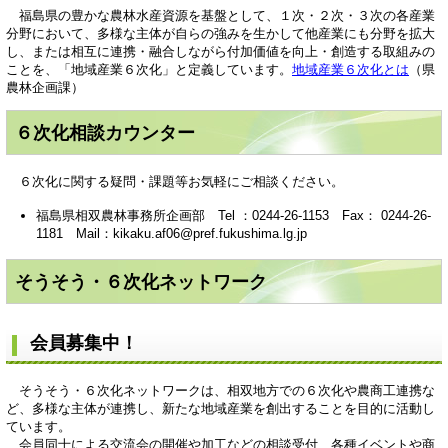
福島県の豊かな農林水産資源を基盤として、１次・２次・３次の各産業
分野において、多様な主体が自らの強みを生かして他産業にも分野を拡大
し、または相互に連携・融合しながら付加価値を向上・創造する取組みの
ことを、「地域産業６次化」と定義しています。
地域産業６次化とは
（県
農林企画課）
６次化相談カウンター
６次化に関する疑問・課題等お気軽にご相談ください。
福島県相双農林事務所企画部 Tel ：0244-26-1153 Fax： 0244-26-
1181 Mail：kikaku.af06@pref.fukushima.lg.jp
そうそう・６次化ネットワーク
会員募集中！
そうそう・６次化ネットワークは、相双地方での６次化や農商工連携な
ど、多様な主体が連携し、新たな地域産業を創出することを目的に活動し
ています。
会員同士による交流会の開催や加工などの相談受付、各種イベントや商