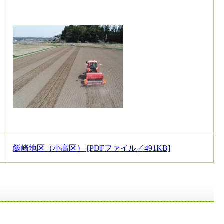
飯崎地区（小高区） [PDFファイル／491KB]