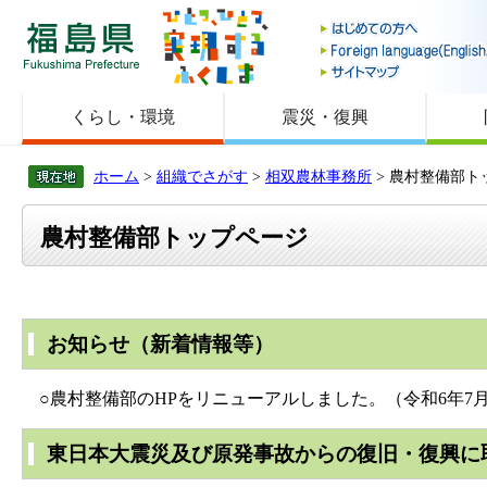
福島県
くらし・環境
震災・復興
ホーム
>
組織でさがす
>
相双農林事務所
> 農村整備部ト
農村整備部トップページ
お知らせ（新着情報等）
○農村整備部のHPをリニューアルしました。（令和6年7月
東日本大震災及び原発事故からの復旧・復興に