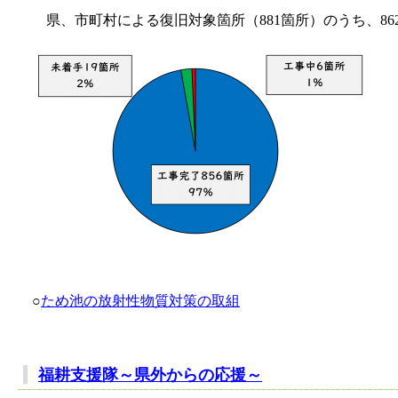
県、市町村による復旧対象箇所（881箇所）のうち、862箇
○
ため池の放射性物質対策の取組
福耕支援隊～県外からの応援～