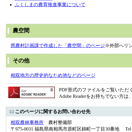
ふくしまの農育推進事業について
農空間
県農村計画課で作成した「農空間」のページ
※外部へリ
その他
相双地方の歴史的なため池などのページ
PDF形式のファイルをご覧いただく場合
Adobe Readerをお持ちで
このページに関するお問い合わせ先
相双農林事務所
農村整備部
〒975-0031 福島県南相馬市原町区錦町一丁目30番地 Tel：0244