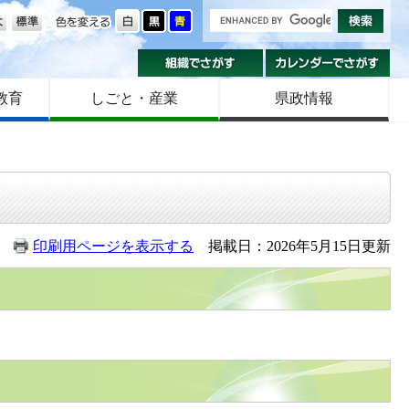
の大きさ
色を変える
組織でさがす
カ
教育
しごと・産業
県政情報
印刷用ページを表示する
掲載日：2026年5月15日更新