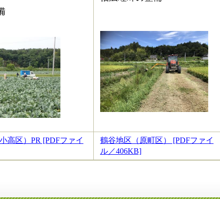
備
前）
高区）PR [PDFファイ
鶴谷地区（原町区） [PDFファイ
ル／406KB]