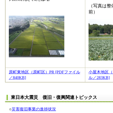
（写真は整
原町東地区（原町区）PR [PDFファイル
小屋木地区（小
／840KB]
ル／283KB]
東日本大震災 復旧・復興関連トピックス
○
災害復旧事業の進捗状況