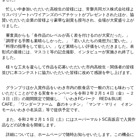
忙しい中参加いただいた高校生の皆様には、常磐共同ガス株式会社様よ
りスパリゾートハワイアンズのペアチケットがプレゼントされたほか、協
賛いただいた企業の皆様より豪華な副賞も授与され、会場が大変盛り上が
りました。
審査員からも「各作品のレベルが高く差を付けるのが大変だった。」
「調理する手際も素晴らしかった。」「若い人たちの発想力に驚いた。」
「料理の指導をして欲しい。」など素晴らしい評価をいただきました。表
彰式の最後には、マスコミ等の記念撮影、インタビューが実施され終了し
ました。
様々な工夫を凝らして作品を応募いただいた市内高校生・関係者の皆様
並びに本コンテストに協力いただいた皆様に改めて感謝を申し上げます。
グランプリほか入賞作品をいわき市内の飲食店で一般の方にも味わって
いただくことができる実食キャンペーンを令和２年２月１４日（金）～２
３日（日）の期間限定で開催し、「いわきFCパーク RED＆BLUE
CAFE」「ワンダーファーム 森のキッチン」「マンマ・マリィ イオン
モールいわき小名浜店」等で提供予定です。
また、令和２年２月１５日（土）にはスーパーマルトSC高坂店で入賞作
品などの試食会を開催します。
詳細については、ホームページで随時お知らせいたします。この機会に