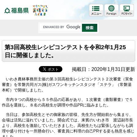
福島県
第3回高校生レシピコンテストを令和2年1月25
日に開催しました。
掲載日：2020年1月31日更新
いわき農林事務所主催の第３回高校生レシピコンテスト２次審査（実食
審査）を常磐共同ガス(株)ガスワンキッチンスタジオ「ステラ」（常磐湯
本町）で開催しました。
市内９つの高校から５５作品の応募があり、１次審査（書類審査）で５
作品を選抜し、８名の高校生が調理や作品PRに臨みました。
当日は、参加高校生とその御家族の皆様、先生方が開始前から集まり、
会場は活気に溢れていました。開会式では、来賓のいわき市 渡辺副市長
より、高校生を激励していただきました。高校生たちは緊張しながらも調
理や盛り付けを一所懸命行い、審査員に料理の自己PRする姿も熱意を感じ
ました。