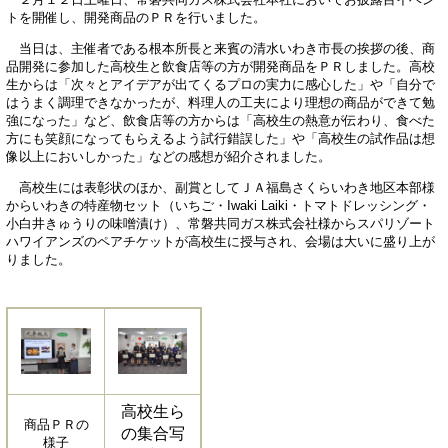
トを開催し、開発商品のＰＲを行いました。
当日は、主催者である根本所長と来賓の清水いわき市長の挨拶の後、商
品開発に参加した高校生と飲食店等の方が開発商品をＰＲしました。高校
生からは「次々とアイデアが出てくるプロの実力に感心した」や「自分で
はうまく調理できなかったが、料理人の工夫により理想の商品ができて勉
強になった」など、飲食店等の方からは「高校生の熱意が伝わり、食べた
方にも笑顔になってもらえるよう試行錯誤した」や「高校生の試作品は想
像以上においしかった」などの感想が紹介されました。
高校生には表彰状のほか、副賞としてＪＡ福島さくらいわき地区本部様
からいわきの特産物セット（いちご・Iwaki Laiki・トマトドレッシング・
小白井きゅうりの味噌漬け）、常磐共同ガス株式会社様からスパリゾート
ハワイアンズのペアチケットが高校生に授与され、会場は大いに盛り上が
りました。
高校生ら
商品ＰＲの
の集合写
様子