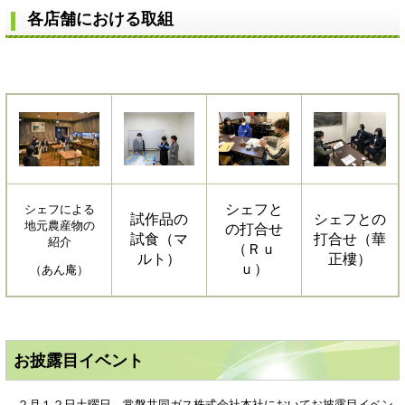
各店舗における取組
シェフと
シェフによる
試作品の
シェフとの
地元農産物の
の打合せ
試食（マ
打合せ（華
紹介
（Ｒｕ
ルト）
正樓）
ｕ）
（あん庵）
お披露目イベント
２月１２日土曜日、常磐共同ガス株式会社本社においてお披露目イベン