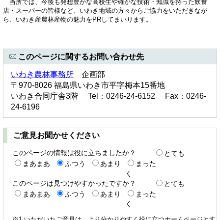
当所では、今後も発想豊かな高校生や確かな技術・知識を持った飲食
店・スーパーの皆様など、いわき地域の方々からご協力をいただきなが
ら、いわき産農林産物の魅力をPRしてまいります。
このページに関するお問い合わせ先
いわき農林事務所
企画部
〒970-8026 福島県いわき市平字梅本15番地
いわき合同庁舎3階 Tel：0246-24-6152 Fax：0246-
24-6196
ご意見お聞かせください
このページの情報は役に立ちましたか？
とても
まあまあ
ふつう
あまり
まった
く
このページは見つけやすかったですか？
とても
まあまあ
ふつう
あまり
まった
く
※1 いただいたご意見は、より分かりやすく役に立つホームページとす