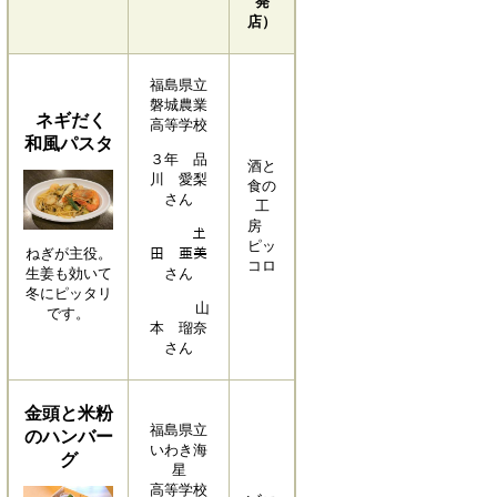
発
店）
福島県立
磐城農業
ネギだく
高等学校
和風パスタ
３年 品
酒と
川 愛梨
食の
さん
工
房
𡈽
ピッ
ねぎが主役。
田 亜美
コロ
生姜も効いて
さん
冬にピッタリ
山
です。
本 瑠奈
さん
金頭と米粉
福島県立
のハンバー
いわき海
グ
星
高等学校