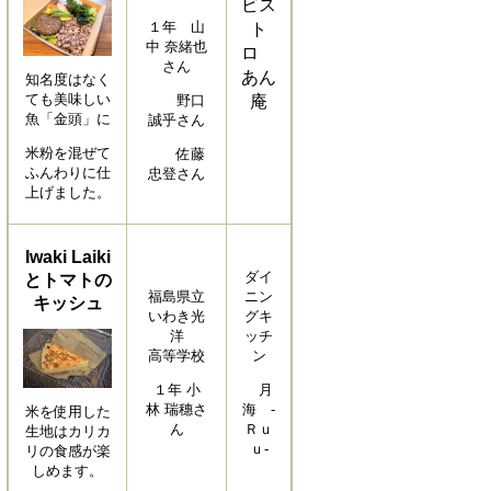
ビス
１年 山
ト
中 奈緒也
ロ
さん
あん
知名度はなく
ても美味しい
野口
庵
魚「金頭」に
誠乎さん
米粉を混ぜて
佐藤
ふんわりに仕
忠登さん
上げました。
Iwaki Laiki
ダイ
とトマトの
福島県立
ニン
キッシュ
いわき光
グキ
洋
ッチ
高等学校
ン
１年 小
月
林 瑞穗さ
海 -
米を使用した
ん
Ｒｕ
生地はカリカ
ｕ-
リの食感が楽
しめます。