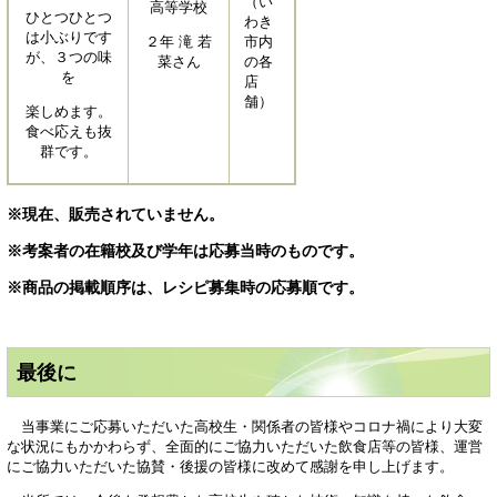
（い
高等学校
ひとつひとつ
わき
は小ぶりです
２年 滝 若
市内
が、３つの味
菜さん
の各
を
店
舗）
楽しめます。
食べ応えも抜
群です。
※現在、販売されていません。
※考案者の在籍校及び学年は応募当時のものです。
※商品の掲載順序は、レシピ募集時の応募順です。
最後に
当事業にご応募いただいた高校生・関係者の皆様やコロナ禍により大変
な状況にもかかわらず、全面的にご協力いただいた飲食店等の皆様、運営
にご協力いただいた協賛・後援の皆様に改めて感謝を申し上げます。