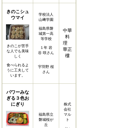
きのこシュ
学校法人
ウマイ
山﨑学園
福島県磐
中華
城第一高
料
等学校
理
きのこが苦手
１年 岩
華正
な人でも美味
谷 咲さん
樓
しく
食べられるよ
宇羽野 桜
うに工夫して
さん
います。
パワーみな
ぎる３色お
にぎり
株式
会社
福島県立
マル
磐城桜が
ト
丘