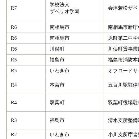
学校法人
R7
会津若松ザベ
ザベリオ学園
R6
南相馬市
南相馬市新庁
R6
南相馬市
原町第二中学
R6
川俣町
川俣町貸事業
R5
福島市
福島市消防本
R5
いわき市
オフロードサ
R4
本宮市
五百川駅駐停
R4
双葉町
双葉町役場駐
R3
福島市
清水支所整備
R2
いわき市
小川支所庁舎