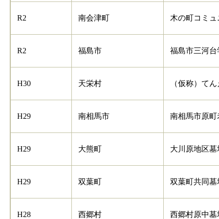
R2
南会津町
木の町コミュ
R2
福島市
福島市三河台
H30
天栄村
（仮称）てん
H29
南相馬市
南相馬市原町
H29
大熊町
大川原地区墓
H29
双葉町
双葉町共同墓
H28
西郷村
西郷村原中墓