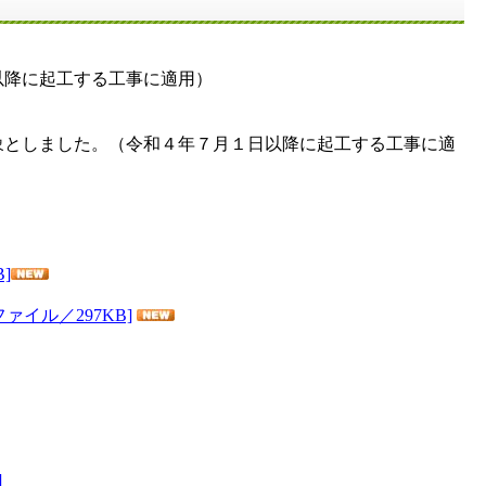
以降に起工する工事に適用）
としました。（令和４年７月１日以降に起工する工事に適
]
イル／297KB]
]