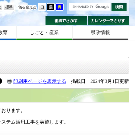
の大きさ
色を変える
組織でさがす
カ
教育
しごと・産業
県政情報
印刷用ページを表示する
掲載日：2024年3月1日更新
ております。
システム活用工事を実施します。