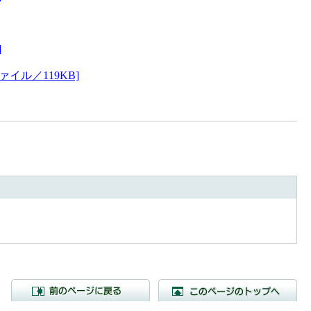
]
イル／119KB]
前のページに戻る
こ