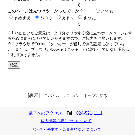
く
このページは見つけやすかったですか？
とても
まあまあ
ふつう
あまり
まった
く
※1 いただいたご意見は、より分かりやすく役に立つホームページとす
るために参考にさせていただきますので、ご協力をお願いします。
※2 ブラウザでCookie（クッキー）が使用できる設定になっていな
い、または、ブラウザがCookie（クッキー）に対応していない場合は
ご利用頂けません。
[表示]
モバイル
パソコン
トップに戻る
県庁へのアクセス
Tel：
024-521-1111
個人情報の取り扱いについて
リンク・著作権・免責事項などについて