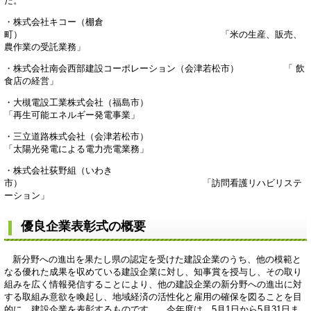
た。
・株式会社キコー（棚倉
町） 「米の生産、販売、
農作業の受託業務」
・株式会社南会西部建設コーポレーション（会津若松市） 「 飲
食店の経営」
・大槻電設工業株式会社（福島市）
「再生可能エネルギー発電事業」
・三立道路株式会社（会津若松市）
「太陽光発電による電力売電業務」
・株式会社荻野組（いわき
市） 「訪問看護リハビリステ
ーション」
優良企業表彰式の概要
新分野への進出を果たし県の認定を受けた建設企業のうち、他の模範と
なる優れた成果を収めている建設企業に対し、知事賞を授与し、その取り
組みを広く情報発信することにより、他の建設企業の新分野への進出に対
する取組み意欲を喚起し、地域経済の活性化と雇用の確保を図ることを目
的に、建設企業を表彰するものです。 今年度は、5月1日から5月31日ま