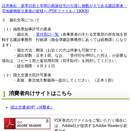
注意喚起 基準日前１年間の新築住宅の引渡し個数が０である建設業者・
宅地建物取引業者の皆様へ [PDFファイル／190KB]
２ 届出先等について
（１）福島県知事許可の業者
・届出先 ：
受付窓口一覧
（各事業者の主たる営業所の所在地を管
轄する建設事務所 行政課（南会津建設事務所にあっては総務課）になり
ます）
・届出方法：郵送（お近くの方は持参も可能です。）
・届出部数：正本１部。なお、「受付印を押印した控え」が必要な
場合は、コピー１部と返信用封筒（切手貼付）を同封してください。
・提出期限：４月２１日
（２）国土交通大臣許可業者
・直接、東北地方整備局へ提出してください。（正本１部）
消費者向けサイトはこちら
国土交通省HP（消費者）
PDF形式のファイルをご覧いただく場合に
は、Adobe社が提供するAdobe Readerが必
要です。