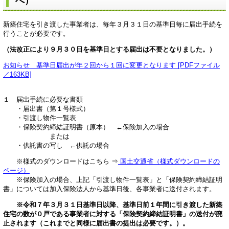
へ）
新築住宅を引き渡した事業者は、毎年３月３１日の基準日毎に届出手続を
行うことが必要です。
（法改正により９月３０日を基準日とする届出は不要となりました。）
お知らせ 基準日届出が年２回から１回に変更となります [PDFファイル
／163KB]
１ 届出手続に必要な書類
・届出書（第１号様式）
・引渡し物件一覧表
・保険契約締結証明書（原本） ←保険加入の場合
または
・供託書の写し ←供託の場合
※様式のダウンロードはこちら ⇒
国土交通省（様式ダウンロードの
ページ）
※保険加入の場合、上記「引渡し物件一覧表」と「保険契約締結証明
書」については加入保険法人から基準日後、各事業者に送付されます。
※令和７年３月３１日基準日以降、基準日前１年間に引き渡した新築
住宅の数が０戸である事業者に対する「保険契約締結証明書」の送付が廃
止されます（これまでと同様に届出書の提出は必要です。）。