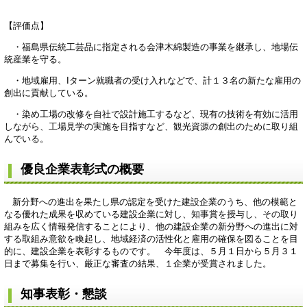
【評価点】
・福島県伝統工芸品に指定される会津木綿製造の事業を継承し、地場伝
統産業を守る。
・地域雇用、Iターン就職者の受け入れなどで、計１３名の新たな雇用の
創出に貢献している。
・染め工場の改修を自社で設計施工するなど、現有の技術を有効に活用
しながら、工場見学の実施を目指すなど、観光資源の創出のために取り組
んでいる。
優良企業表彰式の概要
新分野への進出を果たし県の認定を受けた建設企業のうち、他の模範と
なる優れた成果を収めている建設企業に対し、知事賞を授与し、その取り
組みを広く情報発信することにより、他の建設企業の新分野への進出に対
する取組み意欲を喚起し、地域経済の活性化と雇用の確保を図ることを目
的に、建設企業を表彰するものです。 今年度は、５月１日から５月３１
日まで募集を行い、厳正な審査の結果、１企業が受賞されました。
知事表彰・懇談