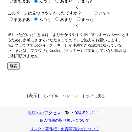
まあまあ
ふつう
あまり
まった
く
このページは見つけやすかったですか？
とても
まあまあ
ふつう
あまり
まった
く
※1 いただいたご意見は、より分かりやすく役に立つホームページとす
るために参考にさせていただきますので、ご協力をお願いします。
※2 ブラウザでCookie（クッキー）が使用できる設定になっていな
い、または、ブラウザがCookie（クッキー）に対応していない場合は
ご利用頂けません。
[表示]
モバイル
パソコン
トップに戻る
県庁へのアクセス
Tel：
024-521-1111
個人情報の取り扱いについて
リンク・著作権・免責事項などについて