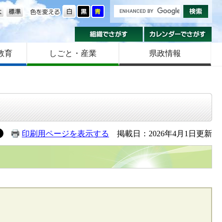
の大きさ
色を変える
組織でさがす
カ
教育
しごと・産業
県政情報
印刷用ページを表示する
掲載日：2026年4月1日更新