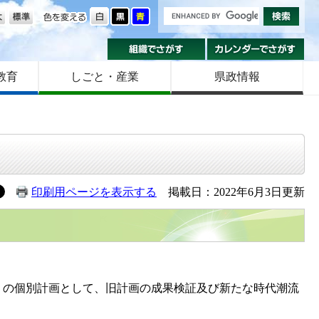
の大きさ
色を変える
組織でさがす
カ
教育
しごと・産業
県政情報
印刷用ページを表示する
掲載日：2022年6月3日更新
」の個別計画として、旧計画の成果検証及び新たな時代潮流