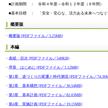
■計画期間 ： 令和４年度～令和１２年度（９年間）
■基本目標 ： 「安全・安心な、活力ある未来へつなぐ
概要版
・
概要版 [PDFファイル／3.25MB]
本編
・
表紙・目次 [PDFファイル／549KB]
・
序章 はじめに [PDFファイル／1.12MB]
・
第1章 道づくりの変遷と時代潮流 [PDFファイル／74.36M
・
第2章 基本構想 [PDFファイル／30.54MB]
・
第3章 基本計画 [PDFファイル／82.03MB]
・
第4章 実施計画 [PDFファイル／19.15MB]