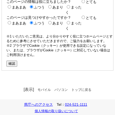
このページの情報は役に立ちましたか？
とても
まあまあ
ふつう
あまり
まった
く
このページは見つけやすかったですか？
とても
まあまあ
ふつう
あまり
まった
く
※1 いただいたご意見は、より分かりやすく役に立つホームページとす
るために参考にさせていただきますので、ご協力をお願いします。
※2 ブラウザでCookie（クッキー）が使用できる設定になっていな
い、または、ブラウザがCookie（クッキー）に対応していない場合は
ご利用頂けません。
[表示]
モバイル
パソコン
トップに戻る
県庁へのアクセス
Tel：
024-521-1111
個人情報の取り扱いについて