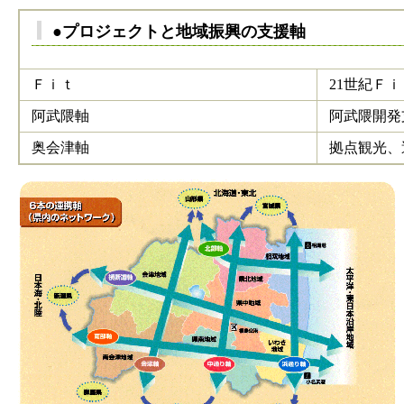
●プロジェクトと地域振興の支援軸
Ｆｉｔ
21世紀Ｆ
阿武隈軸
阿武隈開発
奥会津軸
拠点観光、