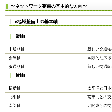
〜ネットワーク整備の基本的な方向〜
●地域整備上の基本軸
[縦軸]
中通り軸
新しい交通軸
会津軸
国際的な広域
浜通り軸
新しい交通軸
[横軸]
横断軸
太平洋と日本
北部軸
南東北との交
南部軸
北関東との交