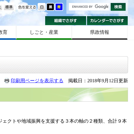
の大きさ
色を変える
組織でさがす
カ
教育
しごと・産業
県政情報
印刷用ページを表示する
掲載日：2018年9月12日更新
ジェクトや地域振興を支援する３本の軸の２種類、合計９本