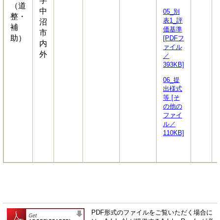
字
（道
中
05_別
整・
表1_評
沼
補
価基準
市
助）
[PDFフ
内
ァイル
外
／
393KB]
06_提
出様式
等 [そ
の他の
ファイ
ル／
110KB]
PDF形式のファイルをご覧いただく場合に