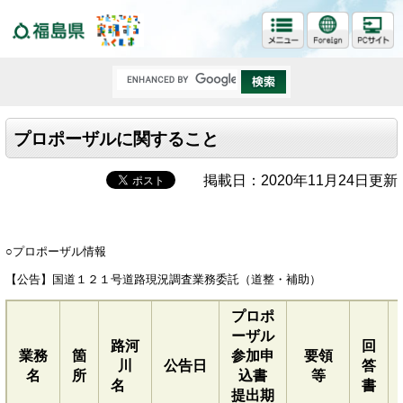
福島県
プロポーザルに関すること
掲載日：2020年11月24日更新
○プロポーザル情報
【公告】国道１２１号道路現況調査業務委託（道整・補助）
プロポ
ーザル
路河
回
業務
箇
参加申
要領
川
公告日
答
名
所
込書
等
名
書
提出期