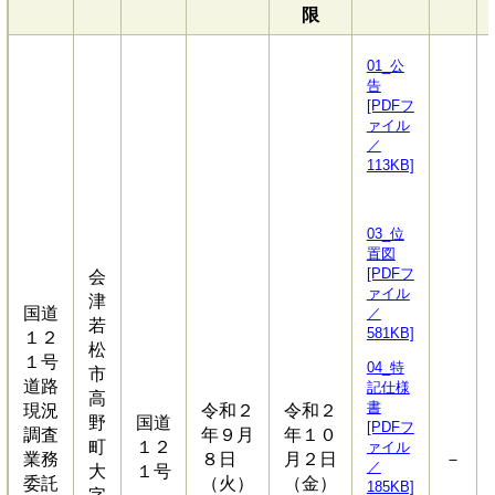
限
01_公
告
[PDFフ
ァイル
／
113KB]
03_位
置図
[PDFフ
会
ァイル
津
国道
／
若
581KB]
１２
松
１号
04_特
市
道路
記仕様
高
書
現況
令和２
令和２
野
国道
[PDFフ
調査
年９月
年１０
町
１２
ァイル
業務
８日
月２日
－
／
大
１号
委託
（火）
（金）
185KB]