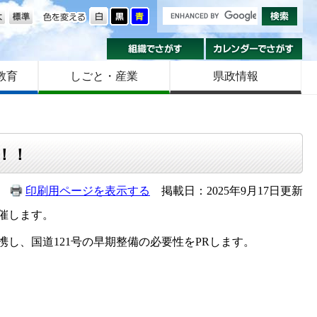
の大きさ
色を変える
組織でさがす
カ
教育
しごと・産業
県政情報
！
！！
印刷用ページを表示する
掲載日：2025年9月17日更新
催します。
し、国道121号の早期整備の必要性をPRします。