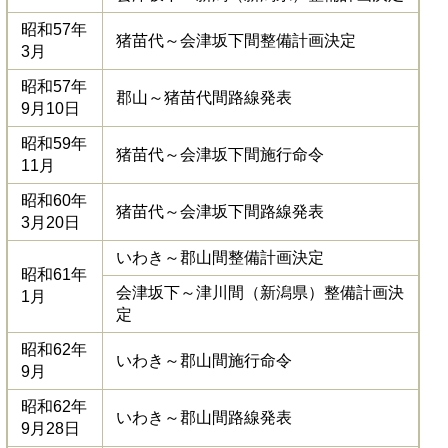
昭和57年
猪苗代～会津坂下間整備計画決定
3月
昭和57年
郡山～猪苗代間路線発表
9月10日
昭和59年
猪苗代～会津坂下間施行命令
11月
昭和60年
猪苗代～会津坂下間路線発表
3月20日
いわき～郡山間整備計画決定
昭和61年
会津坂下～津川間（新潟県）整備計画決
1月
定
昭和62年
いわき～郡山間施行命令
9月
昭和62年
いわき～郡山間路線発表
9月28日