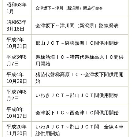
昭和63年
会津坂下～津川（新潟県）間施行命令
1月
昭和63年
会津坂下～津川間（新潟県）路線発表
3月18日
平成2年
郡山ＪＣＴ～磐梯熱海ＩＣ間供用開始
10月31日
平成3年8
磐梯熱海ＩＣ～猪苗代磐梯高原ＩＣ間供
月7日
用開始
平成4年
猪苗代磐梯高原ＩＣ～会津坂下間供用開
10月29日
始
平成7年8
いわきＪＣＴ～郡山ＪＣＴ間供用開始
月2日
平成8年
会津坂下ＩＣ～西会津ＩＣ間供用開始
10月17日
平成20年
いわきＪＣＴ～郡山ＪＣＴ間 全線４車
11月30日
線供用開始