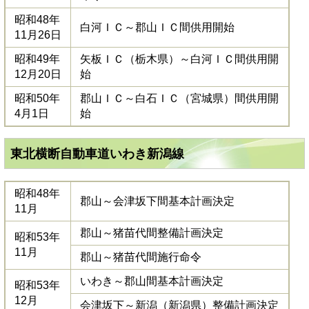
昭和48年
白河ＩＣ～郡山ＩＣ間供用開始
11月26日
昭和49年
矢板ＩＣ（栃木県）～白河ＩＣ間供用開
12月20日
始
昭和50年
郡山ＩＣ～白石ＩＣ（宮城県）間供用開
4月1日
始
東北横断自動車道いわき新潟線
昭和48年
郡山～会津坂下間基本計画決定
11月
郡山～猪苗代間整備計画決定
昭和53年
11月
郡山～猪苗代間施行命令
いわき～郡山間基本計画決定
昭和53年
12月
会津坂下～新潟（新潟県）整備計画決定