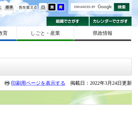
の大きさ
色を変える
組織でさがす
カ
教育
しごと・産業
県政情報
印刷用ページを表示する
掲載日：2022年3月24日更新