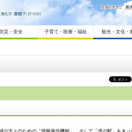
文字
はじめての方へ
Foreign language
サイトマップ
防災・安全
子育て・医療・福祉
観光・文化・
域の方々のための「情報発信機能」、そして「道の駅」をきっ