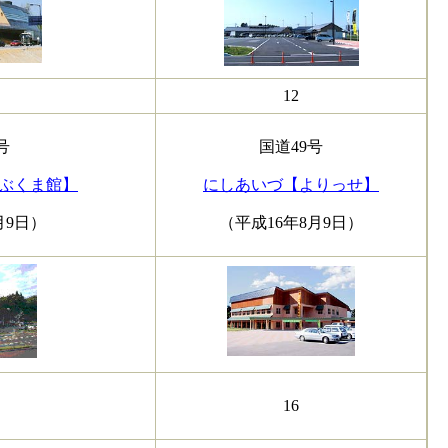
12
号
国道49号
ぶくま館】
にしあいづ【よりっせ】
月9日）
（平成16年8月9日）
16