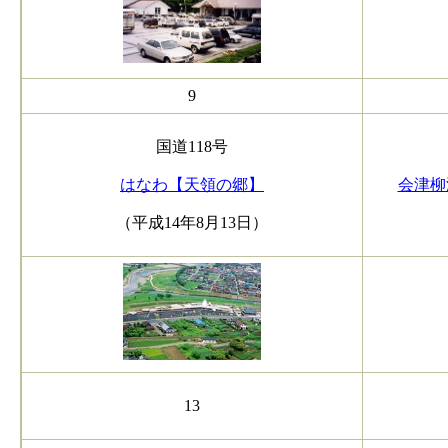
9
国道118号
はなわ【天領の郷】
会津柳
（平成14年8月13日）
13