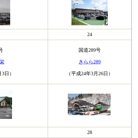
24
号
国道289号
栄
きらら289
月3日）
（平成24年3月26日）
28