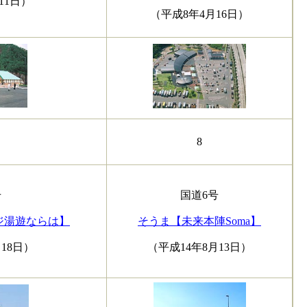
11日）
（平成8年4月16日）
8
号
国道6号
ジ湯遊ならは】
そうま【未来本陣Soma】
18日）
（平成14年8月13日）