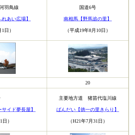
河羽鳥線
国道6号
ふれあい広場】
南相馬【野馬追の里】
月1日）
（平成19年8月10日）
20
号
主要地方道 猪苗代塩川線
ーサイド夢長屋】
ばんだい【徳一の里きらり】
31日）
（H21年7月31日）