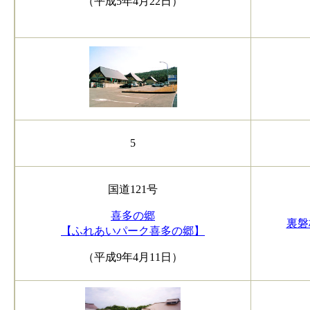
（平成5年4月22日）
5
国道121号
喜多の郷
裏磐
【ふれあいパーク喜多の郷】
（平成9年4月11日）