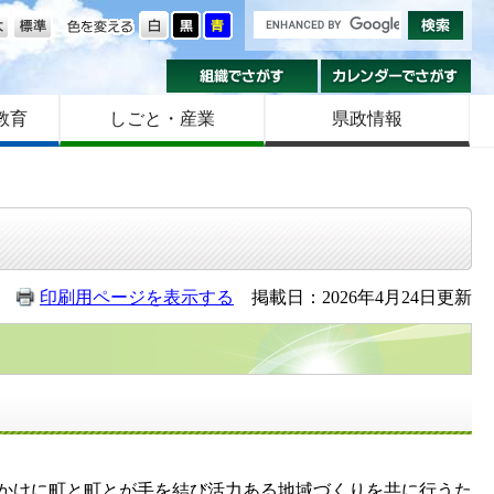
の大きさ
色を変える
組織でさがす
カ
教育
しごと・産業
県政情報
印刷用ページを表示する
掲載日：2026年4月24日更新
かけに町と町とが手を結び活力ある地域づくりを共に行うた