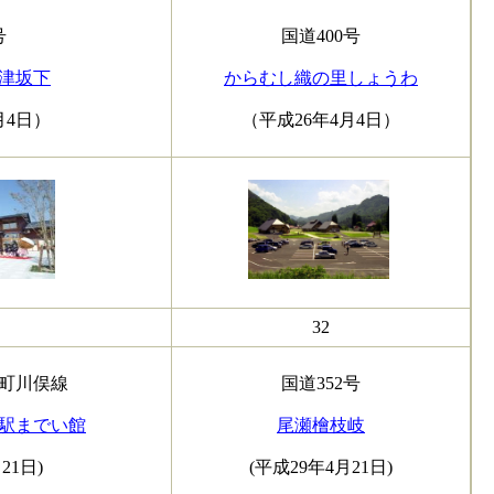
号
国道400号
津坂下
からむし織の里しょうわ
月4日）
（平成26年4月4日）
32
町川俣線
国道352号
駅までい館
尾瀬檜枝岐
21日)
(平成29年4月21日)