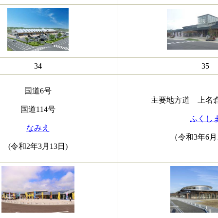
34
35
国道6号
主要地方道 上名
国道114号
ふくし
なみえ
（令和3年6月
(令和2年3月13日)