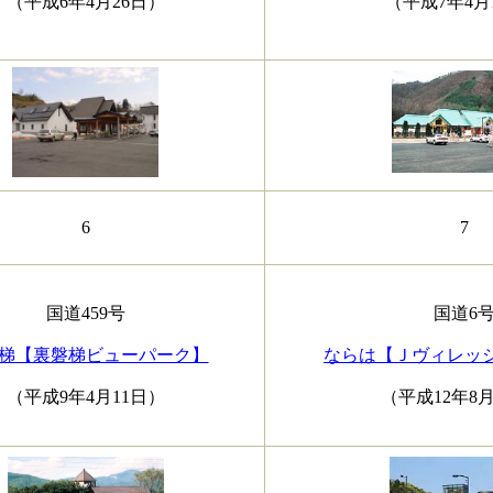
（平成6年4月26日）
（平成7年4月
6
7
国道459号
国道6
梯【裏磐梯ビューパーク】
ならは【Ｊヴィレッ
（平成9年4月11日）
（平成12年8月