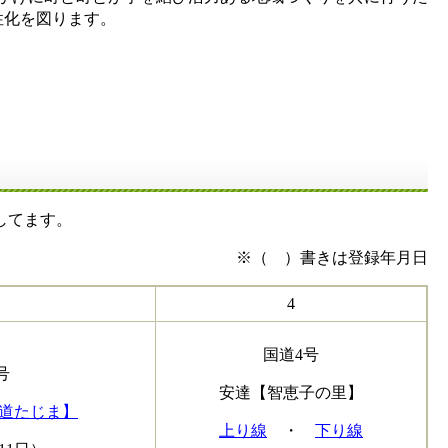
性化を図ります。
してます。
※（ ）書きは登録年月日
4
国道4号
号
安達【智恵子の里】
道たじま】
上り線
・
下り線