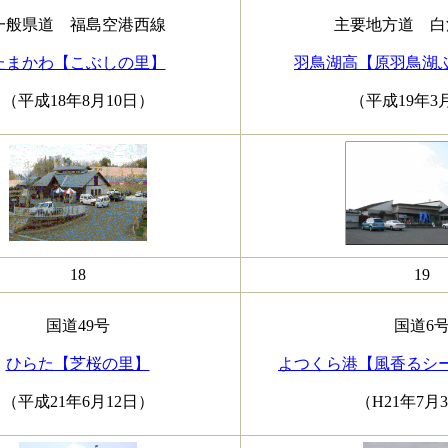
一般県道 福島空港西線
主要地方道 白
たまかわ【こぶしの里】
羽鳥湖高【原羽鳥湖
（平成18年8月10日）
（平成19年3
18
19
国道49号
国道6
ひらた【芝桜の里】
よつくら港【風香るシ
（平成21年6月12日）
（H21年7月