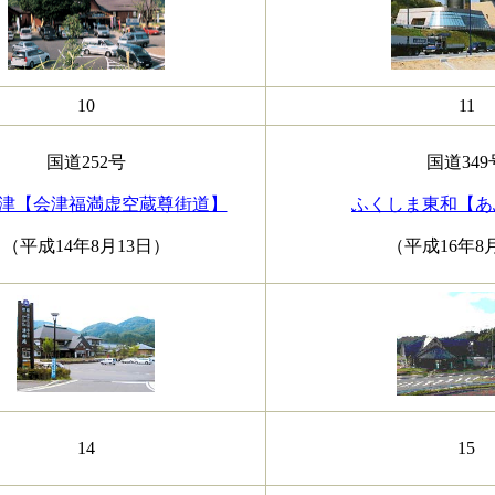
10
11
国道252号
国道349
津【会津福満虚空蔵尊街道】
ふくしま東和【あ
（平成14年8月13日）
（平成16年8
14
15