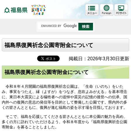
福島県
福島県復興祈念公園寄附金について
掲載日：2026年3月30日更新
福島県復興祈念公園寄附金について
令和８年４月開園の福島県復興祈念公園は、「生命（いのち）をいた
み、事実をつたえ、縁（よすが）をつなぎ、息吹よみがえる」を基本理念
に、東日本大震災による犠牲者への追悼や震災の記憶の後世への伝承、国
内外への復興の意志の発信等を目的として整備した公園です。県内外の多
くの皆さんとともに、復興が進む福島の姿を示す場を目指しております。
そこで、福島を応援してくださる皆さんとともに本公園の魅力を高め、
多くの方に訪れていただけるよう、令和８年度から『福島県復興祈念公園
寄附金』を募ることとしました。