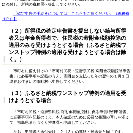
に添付し、所轄の税務署へ提出してください。
【確定申告の手続きについては、こちらをご覧ください。（総務省
ＨＰ）】
（２）
所得税の確定申告書を提出しない給与所得
者又は年金所得者で、住民税の寄附金税額控除の
適用のみを受けようとする場合（ふるさと納税ワ
ンストップ特例の適用を受けようとする場合は除
く。）
市町村に備え付けの「市町村民税・道府県民税 寄附金税額控除申告
書」に必要事項を記載のうえ、寄附金を支払った年の翌年の１月１日
現在お住まいの市町村へ申告してください。
（３）ふるさと納税ワンストップ特例の適用を受
けようとする場合
「市町村民税・道府県民税 寄附金税額控除に係る申告特例申請書」
に必要事項を記載のうえ、本人確認のために必要な書類の写しを添え
て、福島県まちづくり推進課へ申請してください。
なお、申請書の送付先は、２（３）の連絡・郵送先と同じです。