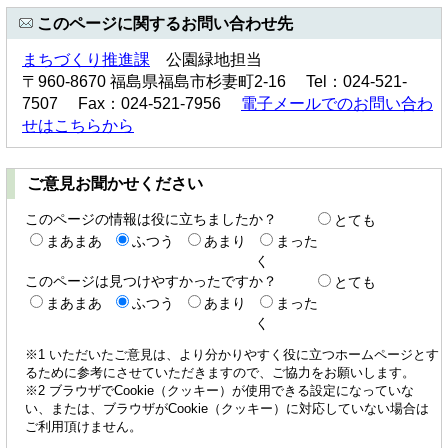
このページに関するお問い合わせ先
まちづくり推進課
公園緑地担当
〒960-8670 福島県福島市杉妻町2-16 Tel：024-521-
7507 Fax：024-521-7956
電子メールでのお問い合わ
せはこちらから
ご意見お聞かせください
このページの情報は役に立ちましたか？
とても
まあまあ
ふつう
あまり
まった
く
このページは見つけやすかったですか？
とても
まあまあ
ふつう
あまり
まった
く
※1 いただいたご意見は、より分かりやすく役に立つホームページとす
るために参考にさせていただきますので、ご協力をお願いします。
※2 ブラウザでCookie（クッキー）が使用できる設定になっていな
い、または、ブラウザがCookie（クッキー）に対応していない場合は
ご利用頂けません。