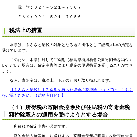
電 話：０２４－５２１－７５０７
ＦＡＸ：０２４－５２１－７９５６
税法上の措置
本県は、ふるさと納税の対象となる地方団体として総務大臣の指定を
受けています。
このため、本県に対してご寄附（福島県復興祈念公園寄附金を納付）
いただいた場合は、確定申告等により税金の優遇措置を受けることができ
ます。
なお、寄附金は、税法上、下記のとおり取り扱われます。
【ふるさと納税による寄附を行った場合の税控除については、こちら
をご覧ください。（総務省ＨＰ）】
（１）
所得税の寄附金控除及び住民税の寄附金税
額控除双方の適用を受けようとする場合
所得税の確定申告が必要です。
寄附金納入確認後にお送りする「寄附金受領証明書」を確定申告書