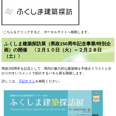
​↑こちらをクリックすると、ポータルサイトへ移動します。
ふくしま建築探訪展（県政150周年記念事業/特別企
画）の開催 〈２月１０日（火）～２月２８日
（土）〉
県政150周年を記念として、県内の魅力的な建築物を手描きイラストと分
かりやすいコメントで紹介するパネル展を開催します。
詳しくは、
下記チラシ
を御覧ください。