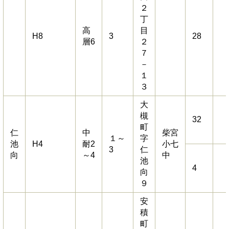
２
丁
高
目
H8
3
28
層6
２
７
－
１
３
大
槻
32
町
仁
中
柴宮
１～
字
池
H4
耐2
小七
3
仁
向
～4
中
池
4
向
９
安
積
町