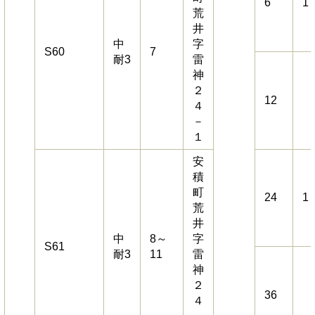
6
1
荒
井
中
字
S60
7
耐3
雷
神
２
12
４
－
１
安
積
町
24
1
荒
井
中
8～
字
S61
耐3
11
雷
神
２
36
４