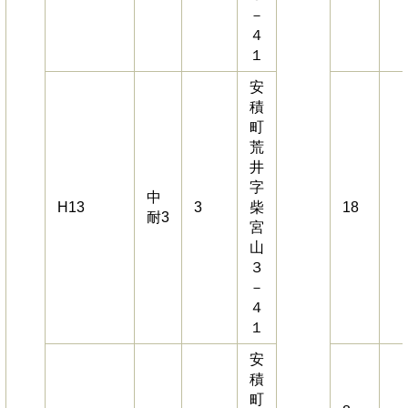
－
４
１
安
積
町
荒
井
字
中
H13
3
柴
18
耐3
宮
山
３
－
４
１
安
積
町