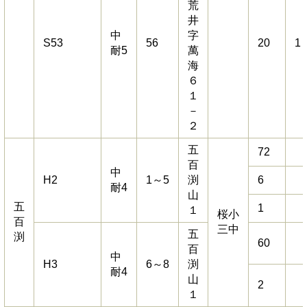
荒
井
中
字
S53
56
20
1
耐5
萬
海
６
１
－
２
五
72
百
中
H2
1～5
渕
6
耐4
山
五
1
１
桜小
百
三中
五
渕
60
百
中
H3
6～8
渕
耐4
山
2
１