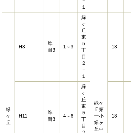
－
１
緑
ヶ
丘
東
準
５
H8
1～3
18
耐3
丁
目
２
－
１
緑
ヶ
丘
緑ヶ
東
緑
丘第
準
５
ヶ
H11
4～6
一小
18
耐3
丁
丘
緑ヶ
目
丘中
２