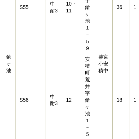
字
中
10・
S55
鎗
36
1
耐3
11
ヶ
池
１
－
５
９
鎗
柴宮
安
ヶ
小安
積
池
積中
町
荒
井
字
中
S56
12
鎗
18
1
耐3
ヶ
池
１
－
５