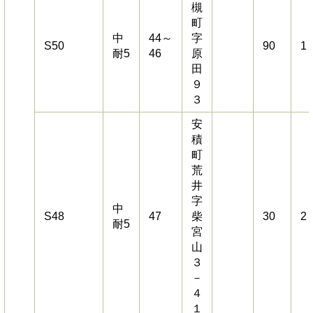
槻
町
中
44～
字
S50
90
1
耐5
46
原
田
９
３
安
積
町
荒
井
字
中
S48
47
柴
30
2
耐5
宮
山
３
－
４
１