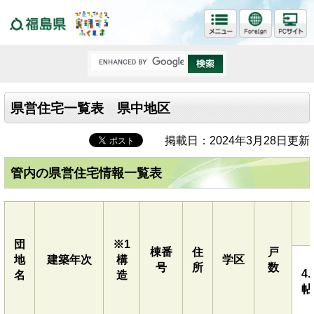
福島県
県営住宅一覧表 県中地区
掲載日：2024年3月28日更新
管内の県営住宅情報一覧表
団
※1
棟番
住
戸
地
建築年次
構
学区
号
所
数
4.
名
造
帖