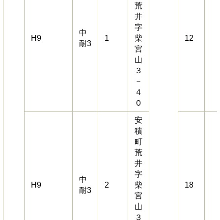
荒
井
字
中
H9
1
柴
12
耐3
宮
山
３
－
４
０
安
積
町
荒
井
字
中
H9
2
柴
18
耐3
宮
山
３