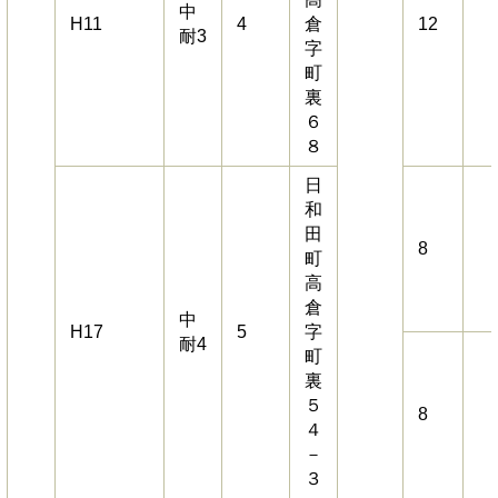
中
H11
4
倉
12
耐3
字
町
裏
６
８
日
和
田
8
町
高
倉
中
H17
5
字
耐4
町
裏
５
8
４
－
３