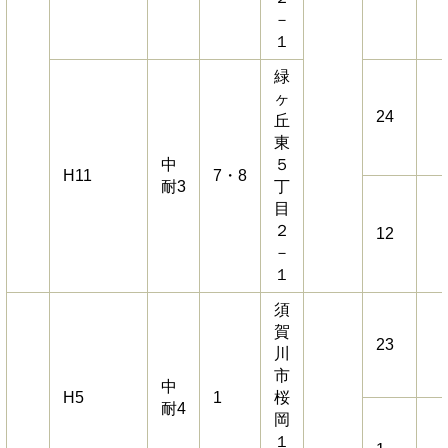
－
１
緑
ヶ
24
丘
東
中
５
H11
7・8
耐3
丁
目
２
12
－
１
須
賀
23
川
市
中
H5
1
桜
耐4
岡
１