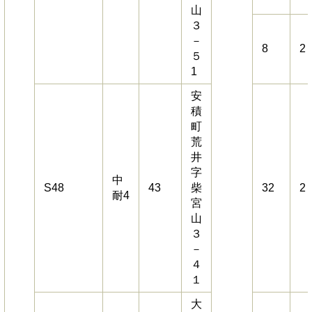
山
３
－
8
2
５
1
安
積
町
荒
井
字
中
S48
43
柴
32
2
耐4
宮
山
３
－
４
１
大