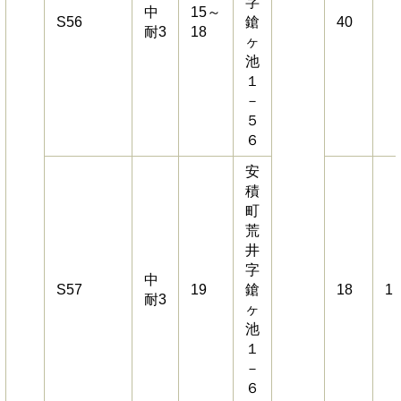
字
中
15～
S56
鎗
40
耐3
18
ヶ
池
１
－
５
６
安
積
町
荒
井
字
中
S57
19
鎗
18
1
耐3
ヶ
池
１
－
６