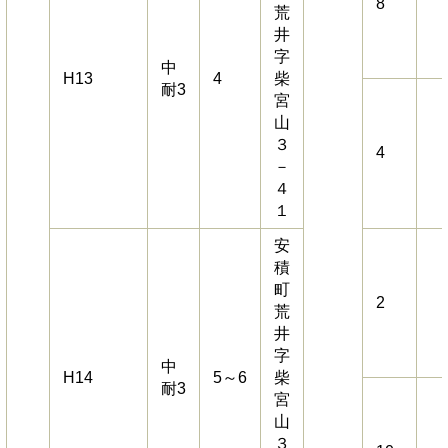
8
荒
井
字
中
H13
4
柴
耐3
宮
山
３
4
－
４
１
安
積
町
2
荒
井
字
中
H14
5～6
柴
耐3
宮
山
３