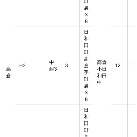
町
裏
３
８
日
和
田
町
高
中
高倉
H2
3
倉
12
1
高
耐3
小日
字
倉
和田
町
中
裏
３
８
日
和
田
町
高