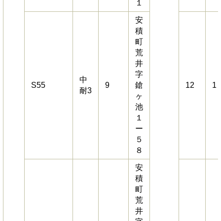
１
安
積
町
荒
井
字
中
S55
9
鎗
12
1
耐3
ヶ
池
１
ー
５
８
安
積
町
荒
井