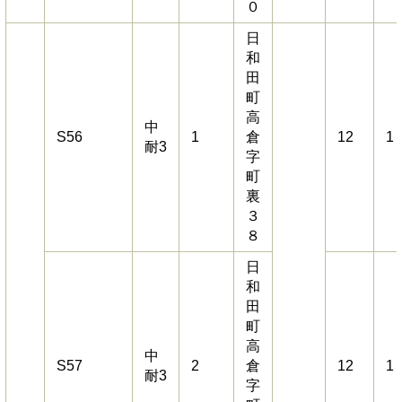
０
日
和
田
町
高
中
S56
1
倉
12
1
耐3
字
町
裏
３
８
日
和
田
町
高
中
S57
2
倉
12
1
耐3
字