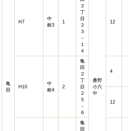
２
丁
中
目
H7
1
12
耐3
２
３
－
１
４
亀
田
4
２
丁
桑野
亀
中
H10
2
目
小六
田
耐4
２
中
５
12
－
６
亀
田