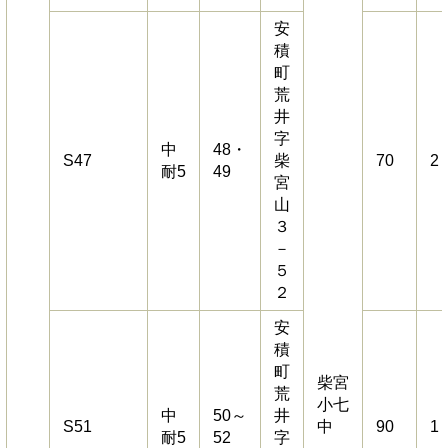
安
積
町
荒
井
字
中
48・
S47
柴
70
2
耐5
49
宮
山
３
－
５
２
安
積
町
柴宮
荒
小七
中
50～
井
S51
中
90
1
耐5
52
字