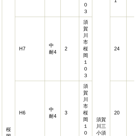
1
０
３
須
賀
川
市
中
H7
2
桜
24
耐4
岡
１
０
３
須
賀
川
市
中
H6
3
桜
20
耐4
岡
須賀
１
川三
桜
０
小須