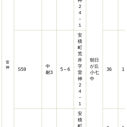
神
２
４
－
１
安
積
町
荒
井
朝日
雷
中
字
が丘
神
S59
5～6
36
1
耐3
雷
小七
神
中
２
４
－
１
安
積
町