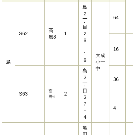
島
２
64
丁
目
高
S62
1
２
層8
８
－
16
１
大成
８
島
小一
中
島
２
36
丁
目
高
S63
2
層6
２
７
4
－
４
亀
田