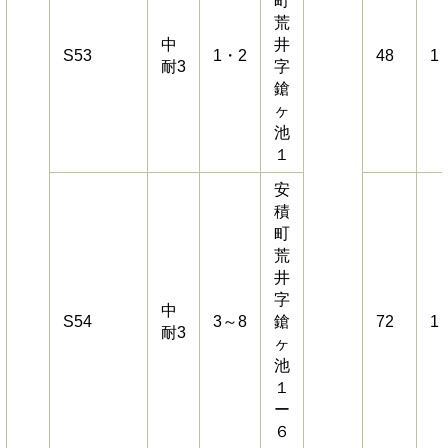
町
荒
中
井
S53
1・2
48
1
耐3
字
鎗
ヶ
池
１
安
積
町
荒
井
字
中
S54
3～8
鎗
72
1
耐3
ヶ
池
１
ー
６