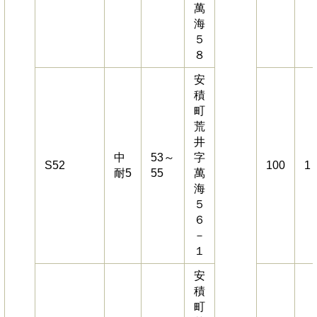
萬
海
５
８
安
積
町
荒
井
中
53～
字
S52
100
1
耐5
55
萬
海
５
６
－
１
安
積
町