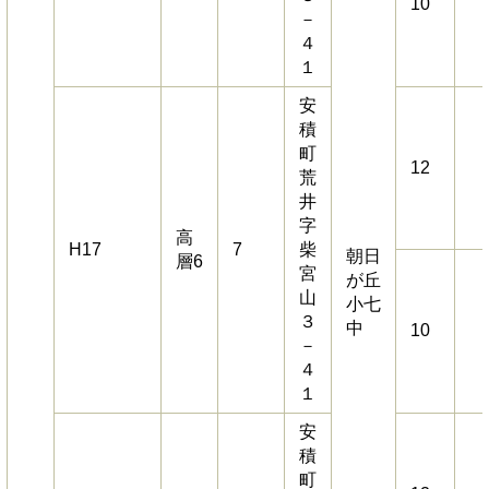
10
－
４
１
安
積
町
12
荒
井
字
高
H17
7
柴
朝日
層6
宮
が丘
山
小七
３
中
10
－
４
１
安
積
町