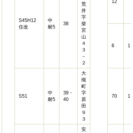
12
荒
井
字
S45H12
中
38
柴
住改
耐5
宮
山
４
6
1
３
－
２
大
槻
町
中
39・
字
S51
70
1
耐5
40
原
田
９
３
安