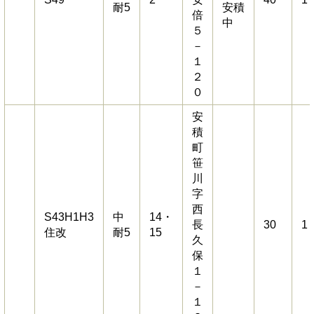
耐5
安積
倍
中
５
－
１
２
０
安
積
町
笹
川
字
西
S43H1H3
中
14・
長
30
1
住改
耐5
15
久
保
１
－
１