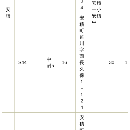
２
安積
４
安
一小
積
安積
安
中
積
町
笹
川
字
西
中
S44
16
長
30
1
耐5
久
保
１
－
１
２
４
安
積