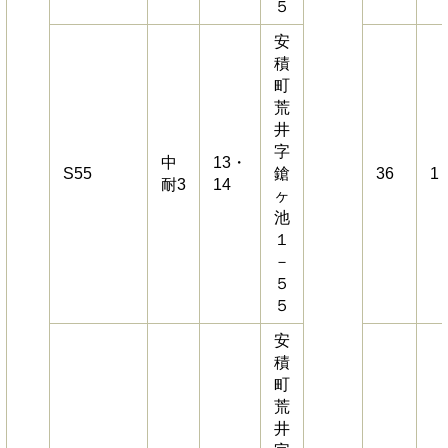
５
安
積
町
荒
井
字
中
13・
S55
鎗
36
1
耐3
14
ヶ
池
１
－
５
５
安
積
町
荒
井