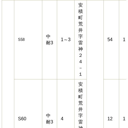
安
積
町
荒
井
中
字
1～3
54
1
S58
耐3
雷
神
２
４
－
１
安
積
町
荒
井
中
字
S60
4
12
1
耐3
雷