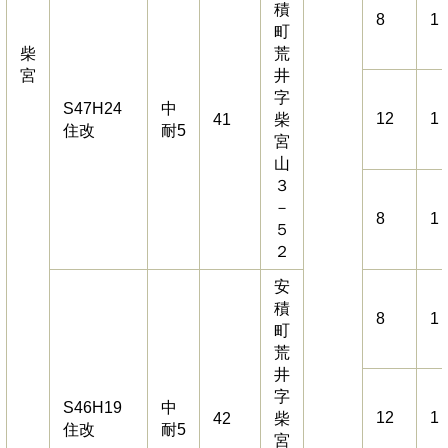
積
8
1
町
柴
荒
宮
井
字
S47H24
中
12
1
41
柴
住改
耐5
宮
山
３
－
8
1
５
２
安
積
8
1
町
荒
井
字
S46H19
中
12
1
42
柴
住改
耐5
宮