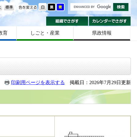
の大きさ
色を変える
組織でさがす
カ
教育
しごと・産業
県政情報
印刷用ページを表示する
掲載日：2026年7月29日更新