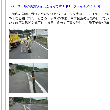
パトロールの実施状況はこちらです！ [PDFファイル／318KB]
管内の国道・県道について道路パトロールを実施しています。このパ
障となる物（ゴミ・石ころ・倒木)の除去、異常個所の点検を行ってい
いては応急処置を施工し、後日、改めて工事を発注し、施工業者が補