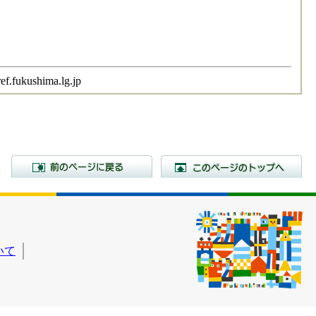
ushima.lg.jp
前のページに戻る
こ
いて