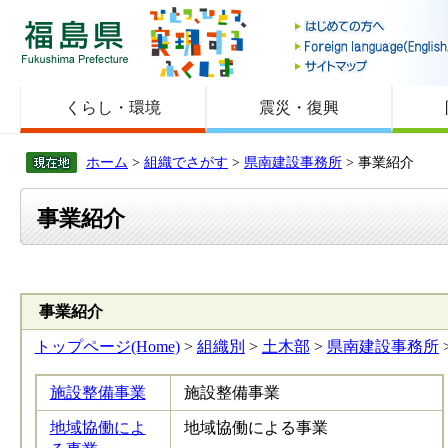
福島県
くらし・環境
震災・復興
ホーム
>
組織でさがす
>
県南建設事務所
> 事業紹介
事業紹介
事業紹介
トップページ(Home)
>
組織別
>
土木部
>
県南建設事務所
施設整備事業
施設整備事業
地域協働によ
地域協働による事業