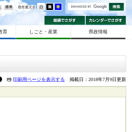
の大きさ
色を変える
組織でさがす
カ
教育
しごと・産業
県政情報
印刷用ページを表示する
掲載日：2018年7月9日更新