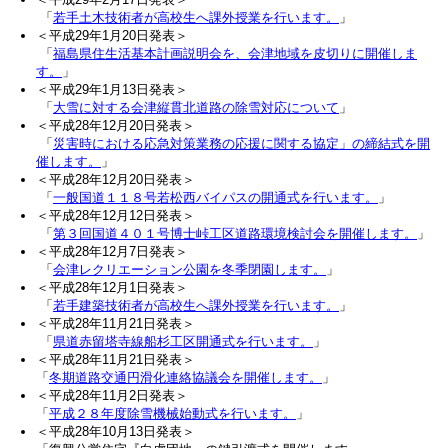
「
若手土木技術者が高校生へ課外授業を行います。
」
＜平成29年1月20日発表＞
「
福島県住生活基本計画説明会を、会津地域を皮切りに開催しま
す。
」
＜平成29年1月13日発表＞
「
大雪に対する会津縦貫北道路の除雪対応について
」
＜平成28年12月20日発表＞
「
災害時における応急対策業務の応援に関する協定」の締結式を開
催します。
」
＜平成28年12月20日発表＞
「
一般国道１１８号若松西バイパスの開通式を行います。
」
＜平成28年12月12日発表＞
「
第３回国道４０１号博士峠工区道路環境検討会を開催します。
」
＜平成28年12月7日発表＞
「
会津レクリエーション公園を冬季閉園します。
」
＜平成28年12月1日発表＞
「
若手建築技術者が高校生へ課外授業を行います。
」
＜平成28年11月21日発表＞
「
県道赤留塔寺線船杉工区開通式を行います。
」
＜平成28年11月21日発表＞
「
冬期道路交通円滑化連絡協議会を開催します。
」
＜平成28年11月2日発表＞
「
平成２８年度除雪機械始動式を行います。
」
＜平成28年10月13日発表＞