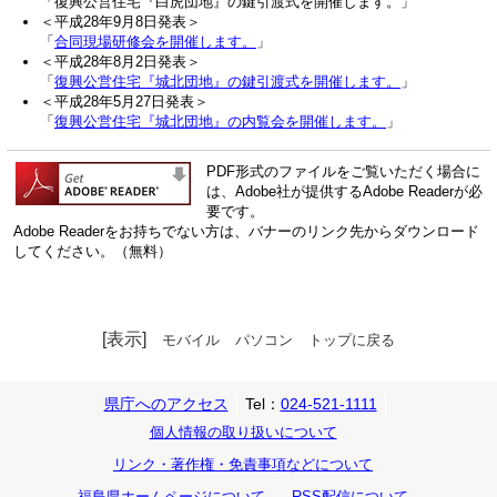
「復興公営住宅『白虎団地』の鍵引渡式を開催します。」
＜平成28年9月8日発表＞
「
合同現場研修会を開催します。
」
＜平成28年8月2日発表＞
「
復興公営住宅『城北団地』の鍵引渡式を開催します。
」
＜平成28年5月27日発表＞
「
復興公営住宅『城北団地』の内覧会を開催します。
」
PDF形式のファイルをご覧いただく場合に
は、Adobe社が提供するAdobe Readerが必
要です。
Adobe Readerをお持ちでない方は、バナーのリンク先からダウンロード
してください。（無料）
[表示]
モバイル
パソコン
トップに戻る
県庁へのアクセス
Tel：
024-521-1111
個人情報の取り扱いについて
リンク・著作権・免責事項などについて
福島県ホームページについて
RSS配信について