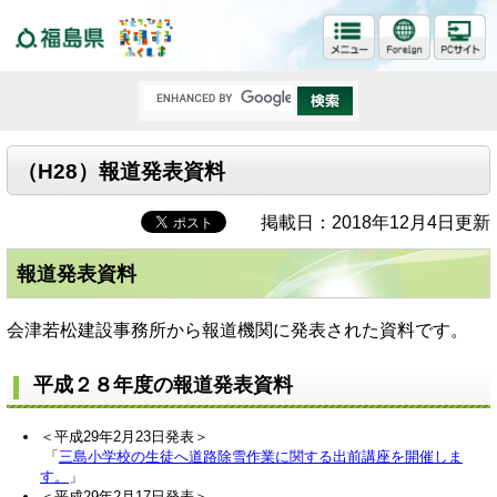
福島県
（H28）報道発表資料
掲載日：2018年12月4日更新
報道発表資料
会津若松建設事務所から報道機関に発表された資料です。
平成２８年度の報道発表資料
＜平成29年2月23日発表＞
「
三島小学校の生徒へ道路除雪作業に関する出前講座を開催しま
す。
」
＜平成29年2月17日発表＞